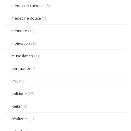
médecine chinoise
(5)
médecine douce
(1)
mémoire
(12)
motivation
(19)
musculation
(11)
persuader
(6)
PNL
(59)
politique
(27)
Reiki
(16)
résilience
(1)