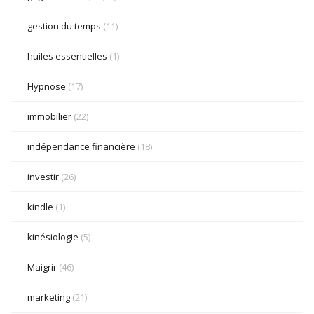
gestion du temps
(11)
huiles essentielles
(1)
Hypnose
(17)
immobilier
(22)
indépendance financière
(18)
investir
(26)
kindle
(1)
kinésiologie
(5)
Maigrir
(46)
marketing
(21)