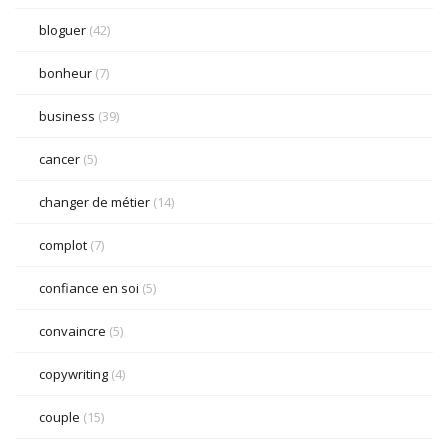
bloguer
(42)
bonheur
(7)
business
(39)
cancer
(5)
changer de métier
(14)
complot
(7)
confiance en soi
(5)
convaincre
(5)
copywriting
(4)
couple
(15)