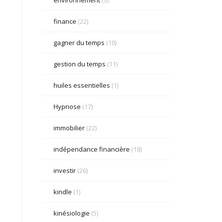
finance
(22)
gagner du temps
(10)
gestion du temps
(11)
huiles essentielles
(1)
Hypnose
(17)
immobilier
(22)
indépendance financière
(18)
investir
(26)
kindle
(1)
kinésiologie
(5)