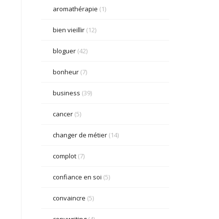
aromathérapie
(1)
bien vieillir
(12)
bloguer
(42)
bonheur
(7)
business
(39)
cancer
(5)
changer de métier
(14)
complot
(7)
confiance en soi
(5)
convaincre
(5)
copywriting
(4)