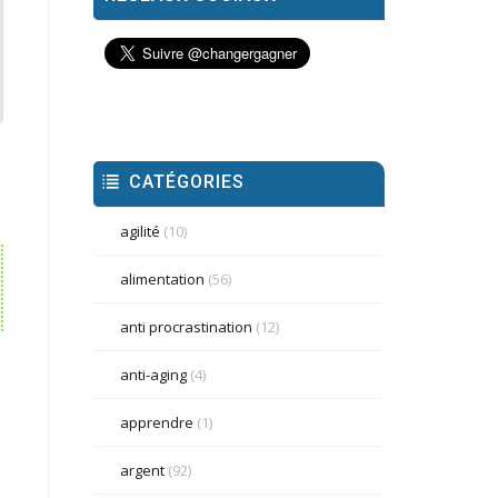
CATÉGORIES
agilité
(10)
alimentation
(56)
anti procrastination
(12)
anti-aging
(4)
apprendre
(1)
argent
(92)