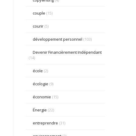
couple
(15)
courir
(5)
développement personnel
(103)
Devenir Financièrement Indépendant
(14)
école
(2)
écologie
(9)
économie
(15)
Énergie
(22)
entreprendre
(31)
environnement
(3)