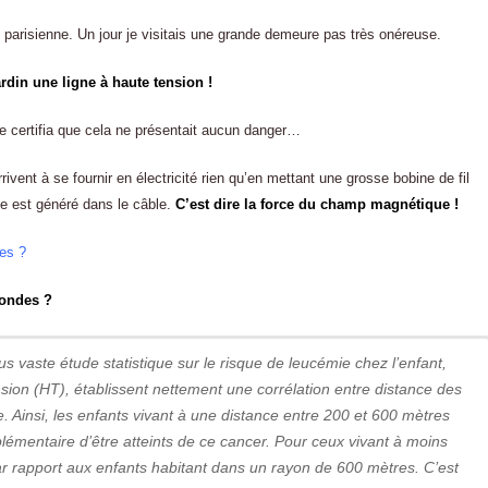
 parisienne. Un jour je visitais une grande demeure pas très onéreuse.
din une ligne à haute tension !
, me certifia que cela ne présentait aucun danger…
rrivent à se fournir en électricité rien qu’en mettant une grosse bobine de fil
que est généré dans le câble.
C’est dire la force du champ magnétique !
es ?
’ondes ?
lus vaste étude statistique sur le risque de leucémie chez l’enfant,
nsion (HT), établissent nettement une corrélation entre distance des
 Ainsi, les enfants vivant à une distance entre 200 et 600 mètres
lémentaire d’être atteints de ce cancer. Pour ceux vivant à moins
ar rapport aux enfants habitant dans un rayon de 600 mètres. C’est