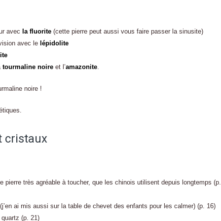
eur avec
la fluorite
(cette pierre peut aussi vous faire passer la sinusite)
vision avec le
lépidolite
ite
a
tourmaline noire
et l’
amazonite
.
rmaline noire !
étiques.
t cristaux
e pierre très agréable à toucher, que les chinois utilisent depuis longtemps (p.
(j’en ai mis aussi sur la table de chevet des enfants pour les calmer) (p. 16)
 quartz (p. 21)