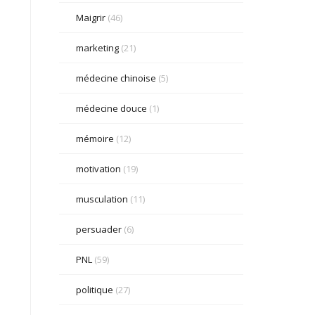
Maigrir
(46)
marketing
(21)
médecine chinoise
(5)
médecine douce
(1)
mémoire
(12)
motivation
(19)
musculation
(11)
persuader
(6)
PNL
(59)
politique
(27)