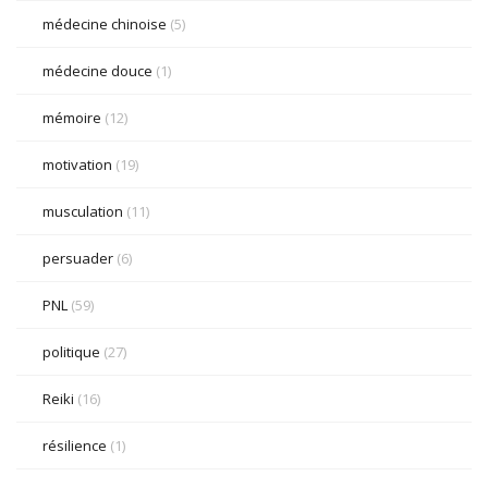
médecine chinoise
(5)
médecine douce
(1)
mémoire
(12)
motivation
(19)
musculation
(11)
persuader
(6)
PNL
(59)
politique
(27)
Reiki
(16)
résilience
(1)