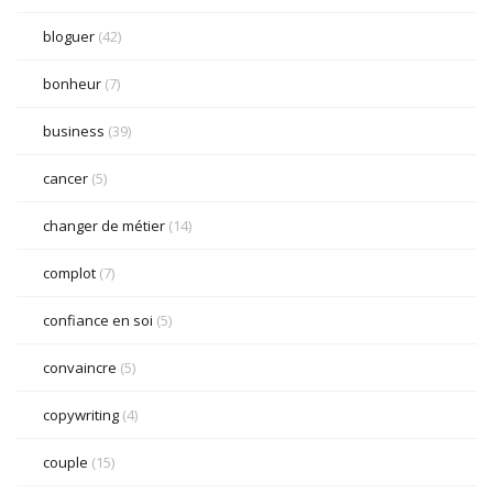
bloguer
(42)
bonheur
(7)
business
(39)
cancer
(5)
changer de métier
(14)
complot
(7)
confiance en soi
(5)
convaincre
(5)
copywriting
(4)
couple
(15)