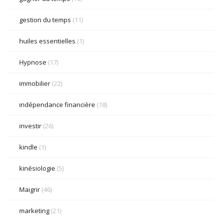
gestion du temps
(11)
huiles essentielles
(1)
Hypnose
(17)
immobilier
(22)
indépendance financière
(18)
investir
(26)
kindle
(1)
kinésiologie
(5)
Maigrir
(46)
marketing
(21)