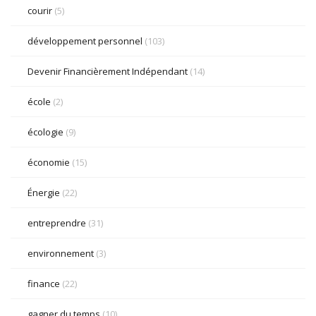
courir
(5)
développement personnel
(103)
Devenir Financièrement Indépendant
(14)
école
(2)
écologie
(9)
économie
(15)
Énergie
(22)
entreprendre
(31)
environnement
(3)
finance
(22)
gagner du temps
(10)