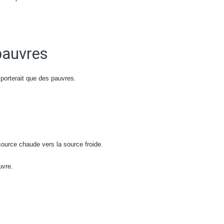
pauvres
porterait que des pauvres.
source chaude vers la source froide.
uvre.