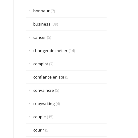
bonheur
(7)
business
(39)
cancer
(5)
changer de métier
(14)
complot
(7)
confiance en soi
(5)
convaincre
(5)
copywriting
(4)
couple
(15)
courir
(5)