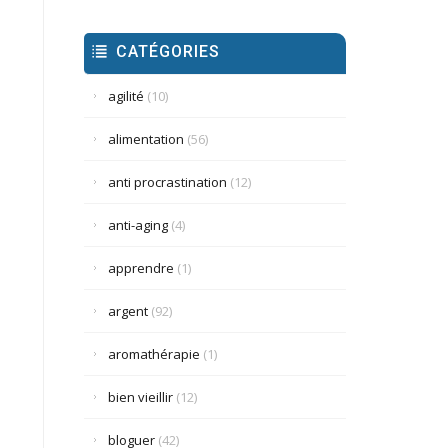
CATÉGORIES
agilité
(10)
alimentation
(56)
anti procrastination
(12)
anti-aging
(4)
apprendre
(1)
argent
(92)
aromathérapie
(1)
bien vieillir
(12)
bloguer
(42)