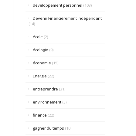
développement personnel
(103)
Devenir Financièrement Indépendant
(14)
école
(2)
écologie
(9)
économie
(15)
Énergie
(22)
entreprendre
(31)
environnement
(3)
finance
(22)
gagner du temps
(10)