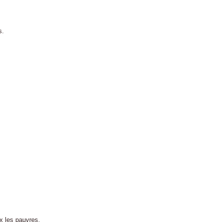
s.
ux les pauvres.