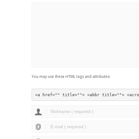
You may use these HTML tags and attributes:
<a href="" title=""> <abbr title=""> <acr