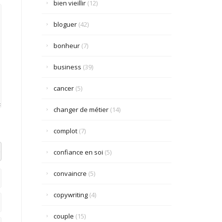
bien vieillir
(12)
bloguer
(42)
bonheur
(7)
business
(39)
cancer
(5)
changer de métier
(14)
complot
(7)
el datetime=""> <em> <i> <q cite=""> <strike> <strong>
confiance en soi
(5)
convaincre
(5)
copywriting
(4)
couple
(15)