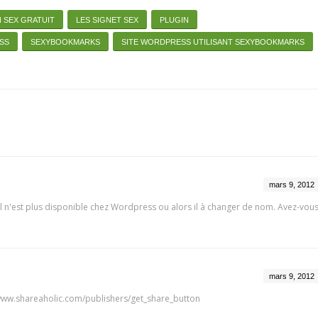
N SEX GRATUIT
LES SIGNET SEX
PLUGIN
SS
SEXYBOOKMARKS
SITE WORDPRESS UTILISANT SEXYBOOKMARKS
mars 9, 2012
 il n'est plus disponible chez Wordpress ou alors il à changer de nom. Avez-vou
mars 9, 2012
//www.shareaholic.com/publishers/get_share_button