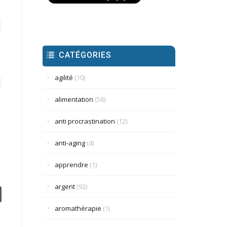
CATÉGORIES
agilité
(10)
alimentation
(56)
anti procrastination
(12)
anti-aging
(4)
apprendre
(1)
argent
(92)
aromathérapie
(1)