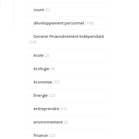
courir
(5)
développement personnel
(103)
Devenir Financièrement Indépendant
(14)
école
(2)
écologie
(9)
économie
(15)
Énergie
(22)
entreprendre
(31)
environnement
(3)
finance
(22)