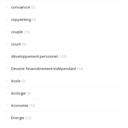
convaincre
(5)
copywriting
(4)
couple
(15)
courir
(5)
développement personnel
(103)
Devenir Financièrement Indépendant
(14)
école
(2)
écologie
(9)
économie
(15)
Énergie
(22)