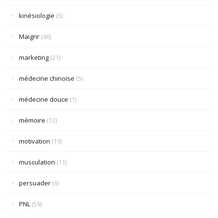
kinésiologie
(5)
Maigrir
(46)
marketing
(21)
médecine chinoise
(5)
médecine douce
(1)
mémoire
(12)
motivation
(19)
musculation
(11)
persuader
(6)
PNL
(59)