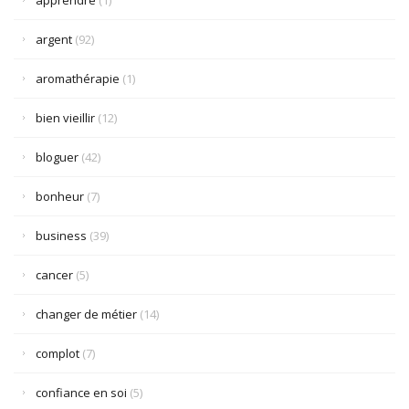
apprendre
(1)
argent
(92)
aromathérapie
(1)
bien vieillir
(12)
bloguer
(42)
bonheur
(7)
business
(39)
cancer
(5)
changer de métier
(14)
complot
(7)
confiance en soi
(5)