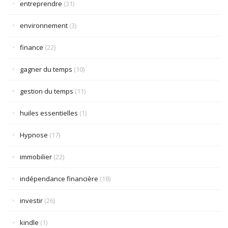
entreprendre
(31)
environnement
(3)
finance
(22)
gagner du temps
(10)
gestion du temps
(11)
huiles essentielles
(1)
Hypnose
(17)
immobilier
(22)
indépendance financière
(18)
investir
(26)
kindle
(1)