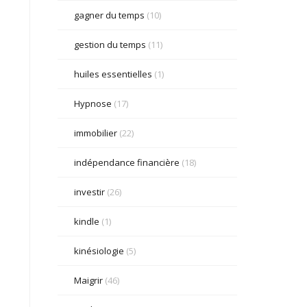
gagner du temps
(10)
gestion du temps
(11)
huiles essentielles
(1)
Hypnose
(17)
immobilier
(22)
indépendance financière
(18)
investir
(26)
kindle
(1)
kinésiologie
(5)
Maigrir
(46)