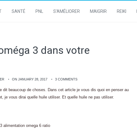
T
SANTÉ
PNL
S’AMÉLIORER
MAIGRIR
REIKI
 oméga 3 dans votre
NER
ON JANUARY 28, 2017
3 COMMENTS
 dit beaucoup de choses. Dans cet article je vous dis quoi en penser au
e vous dirai quelle huile utiliser. Et quelle huile ne pas utiliser.