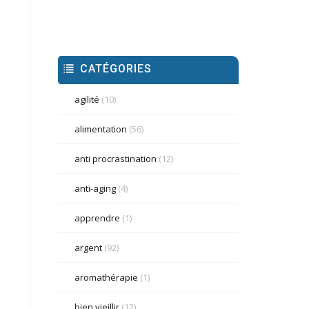
CATÉGORIES
agilité
(10)
alimentation
(56)
anti procrastination
(12)
anti-aging
(4)
apprendre
(1)
argent
(92)
aromathérapie
(1)
bien vieillir
(12)