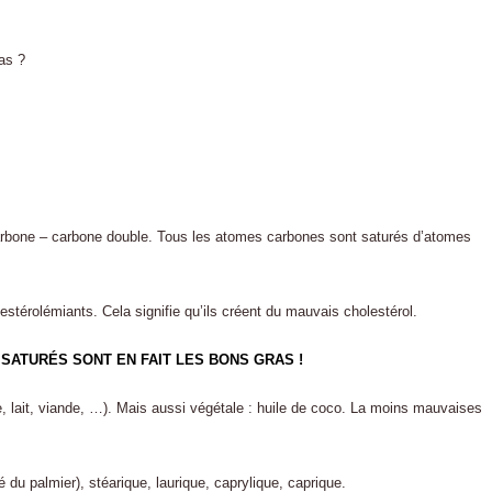
ras ?
 carbone – carbone double. Tous les atomes carbones sont saturés d’atomes
stérolémiants. Cela signifie qu’ils créent du mauvais cholestérol.
SATURÉS SONT EN FAIT LES BONS GRAS !
e, lait, viande, …). Mais aussi végétale : huile de coco. La moins mauvaises
ré du palmier), stéarique, laurique, caprylique, caprique.