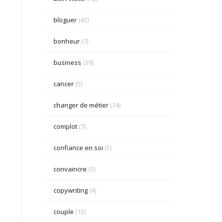
bloguer
(42)
bonheur
(7)
business
(39)
cancer
(5)
changer de métier
(14)
complot
(7)
confiance en soi
(5)
convaincre
(5)
copywriting
(4)
couple
(15)