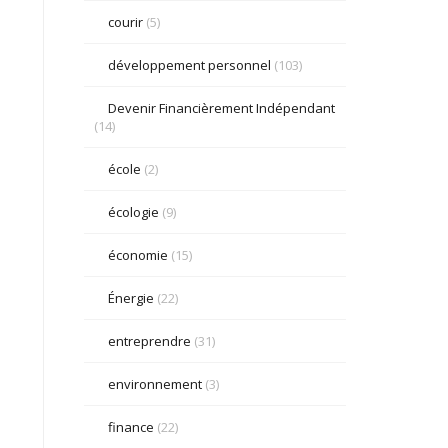
courir
(5)
développement personnel
(103)
Devenir Financièrement Indépendant
(14)
école
(2)
écologie
(9)
économie
(15)
Énergie
(22)
entreprendre
(31)
environnement
(3)
finance
(22)