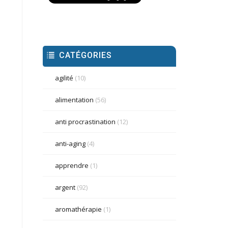
CATÉGORIES
agilité
(10)
alimentation
(56)
anti procrastination
(12)
anti-aging
(4)
apprendre
(1)
argent
(92)
aromathérapie
(1)