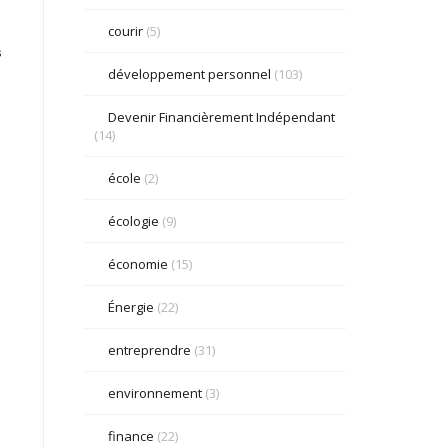
courir
(5)
s
développement personnel
(103)
Devenir Financièrement Indépendant
(14)
école
(2)
écologie
(9)
économie
(15)
Énergie
(22)
entreprendre
(31)
environnement
(3)
finance
(22)