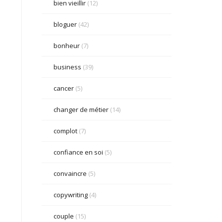
bien vieillir
(12)
bloguer
(42)
bonheur
(7)
business
(39)
cancer
(5)
changer de métier
(14)
complot
(7)
confiance en soi
(5)
convaincre
(5)
copywriting
(4)
couple
(15)