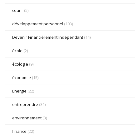
courir
(5)
développement personnel
(103)
Devenir Financièrement Indépendant
(14)
école
(2)
écologie
(9)
économie
(15)
Énergie
(22)
entreprendre
(31)
environnement
(3)
finance
(22)