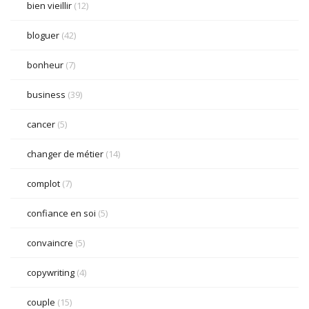
bien vieillir
(12)
bloguer
(42)
bonheur
(7)
business
(39)
cancer
(5)
changer de métier
(14)
complot
(7)
confiance en soi
(5)
convaincre
(5)
copywriting
(4)
couple
(15)