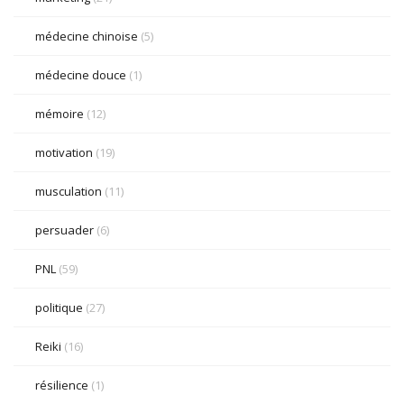
médecine chinoise
(5)
médecine douce
(1)
mémoire
(12)
motivation
(19)
musculation
(11)
persuader
(6)
PNL
(59)
politique
(27)
Reiki
(16)
résilience
(1)