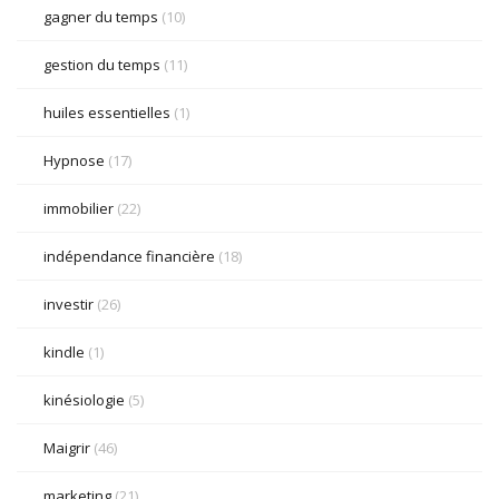
gagner du temps
(10)
gestion du temps
(11)
huiles essentielles
(1)
Hypnose
(17)
immobilier
(22)
indépendance financière
(18)
investir
(26)
kindle
(1)
kinésiologie
(5)
Maigrir
(46)
marketing
(21)