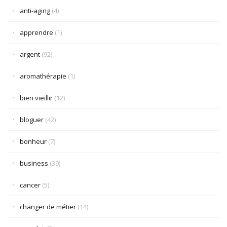
anti-aging
(4)
apprendre
(1)
argent
(92)
aromathérapie
(1)
bien vieillir
(12)
bloguer
(42)
bonheur
(7)
business
(39)
cancer
(5)
changer de métier
(14)