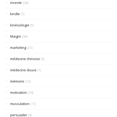
investir
(26)
kindle
(1)
kinésiologie
(5)
Maigrir
(46)
marketing
(21)
médecine chinoise
(5)
médecine douce
(1)
mémoire
(12)
motivation
(19)
musculation
(11)
persuader
(6)