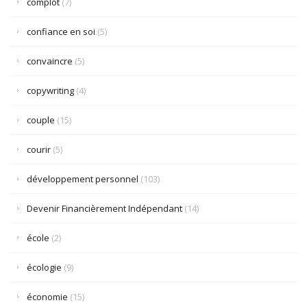
complot
(7)
confiance en soi
(5)
convaincre
(5)
copywriting
(4)
couple
(15)
courir
(5)
développement personnel
(103)
Devenir Financièrement Indépendant
(14)
école
(2)
écologie
(9)
économie
(15)