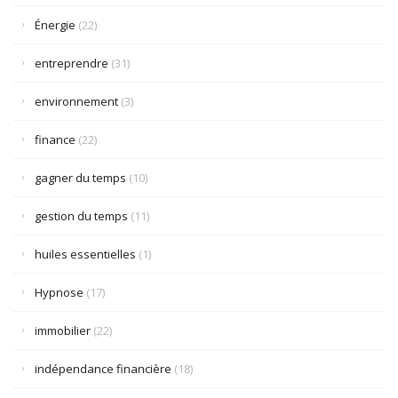
Énergie
(22)
entreprendre
(31)
environnement
(3)
finance
(22)
gagner du temps
(10)
gestion du temps
(11)
huiles essentielles
(1)
Hypnose
(17)
immobilier
(22)
indépendance financière
(18)