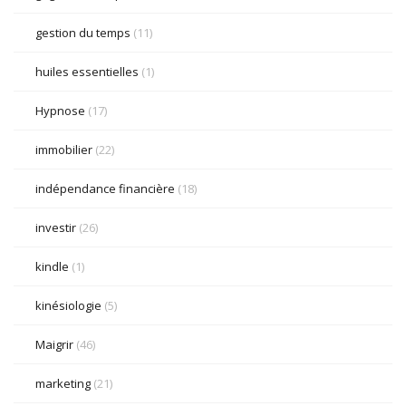
gestion du temps
(11)
huiles essentielles
(1)
Hypnose
(17)
immobilier
(22)
indépendance financière
(18)
investir
(26)
kindle
(1)
kinésiologie
(5)
Maigrir
(46)
marketing
(21)