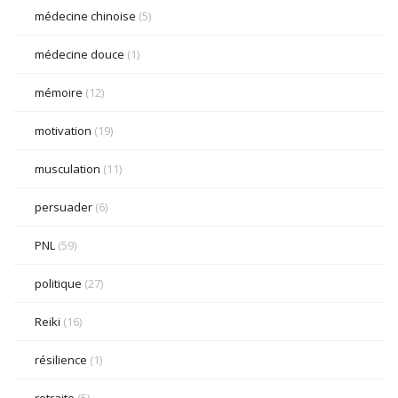
médecine chinoise
(5)
médecine douce
(1)
mémoire
(12)
motivation
(19)
musculation
(11)
persuader
(6)
PNL
(59)
politique
(27)
Reiki
(16)
résilience
(1)
retraite
(5)