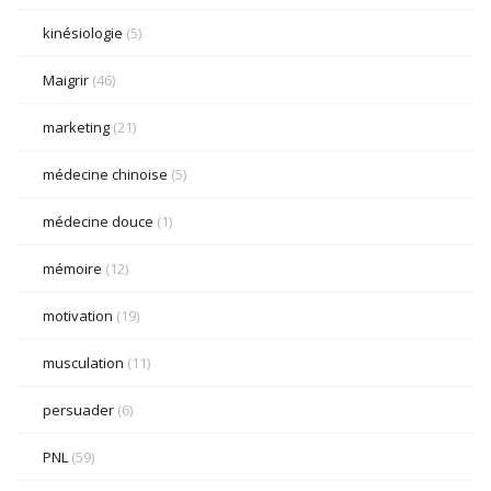
kinésiologie
(5)
Maigrir
(46)
marketing
(21)
médecine chinoise
(5)
médecine douce
(1)
mémoire
(12)
motivation
(19)
musculation
(11)
persuader
(6)
PNL
(59)