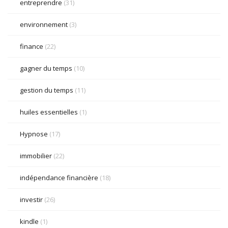
entreprendre
(31)
environnement
(3)
finance
(22)
gagner du temps
(10)
gestion du temps
(11)
huiles essentielles
(1)
Hypnose
(17)
immobilier
(22)
indépendance financière
(18)
investir
(26)
kindle
(1)