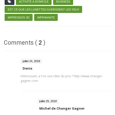
ACTIVITÉ À DOMICILE
BUSINESS
EST CE QUE LES LUNETTES GUERISSENT LES YEUX
IMPRESSION 3D
IMPRIMANTE
Comments (
2
)
juillet 24, 2018
Denis
Intéressant, a t'on une idée du prix ? http://www.changer-
gagner.com
juillet 25, 2018
Michel de Changer Gagner