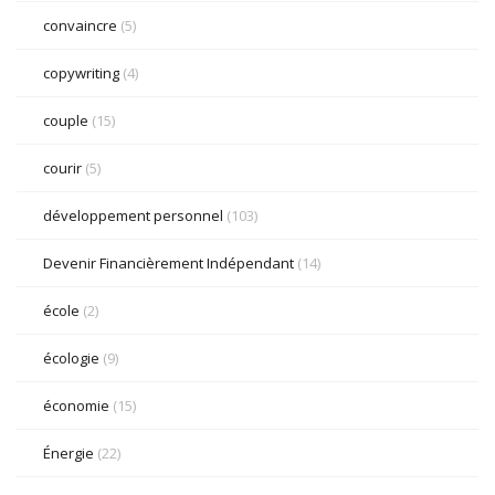
convaincre
(5)
copywriting
(4)
couple
(15)
courir
(5)
développement personnel
(103)
Devenir Financièrement Indépendant
(14)
école
(2)
écologie
(9)
économie
(15)
Énergie
(22)