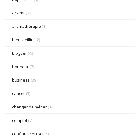
argent
(92)
aromathérapie
(1)
bien vieillir
(12)
bloguer
(42)
bonheur
(7)
business
(39)
cancer
(5)
changer de métier
(14)
complot
(7)
confiance en soi
(5)