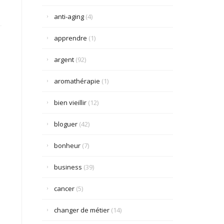
anti-aging
(4)
apprendre
(1)
argent
(92)
aromathérapie
(1)
bien vieillir
(12)
bloguer
(42)
bonheur
(7)
business
(39)
cancer
(5)
changer de métier
(14)