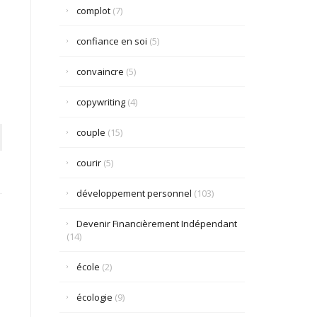
complot
(7)
confiance en soi
(5)
convaincre
(5)
copywriting
(4)
couple
(15)
courir
(5)
développement personnel
(103)
Devenir Financièrement Indépendant
(14)
école
(2)
écologie
(9)