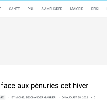
T
SANTÉ
PNL
S’AMÉLIORER
MAIGRIR
REIKI
e face aux pénuries cet hiver
VIE
BY MICHEL DE CHANGER GAGNER
ON AUGUST 28, 2022
0