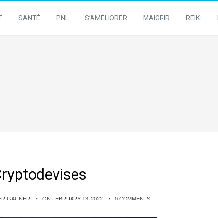
T
SANTÉ
PNL
S’AMÉLIORER
MAIGRIR
REIKI
Cryptodevises
GER GAGNER
ON FEBRUARY 13, 2022
0 COMMENTS