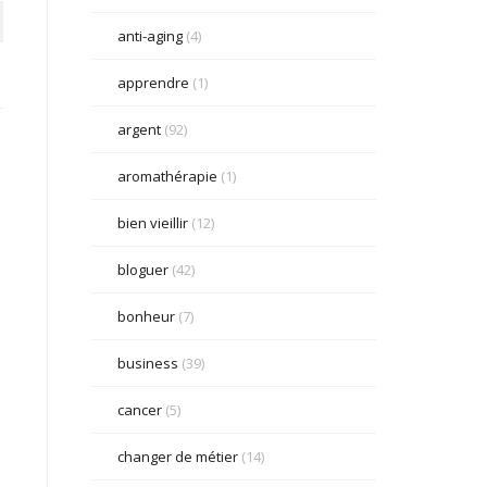
anti-aging
(4)
apprendre
(1)
argent
(92)
aromathérapie
(1)
bien vieillir
(12)
bloguer
(42)
bonheur
(7)
business
(39)
cancer
(5)
changer de métier
(14)