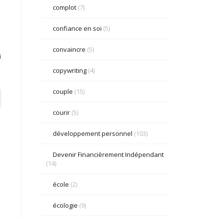
complot
(7)
confiance en soi
(5)
convaincre
(5)
i
copywriting
(4)
couple
(15)
courir
(5)
développement personnel
(103)
Devenir Financièrement Indépendant
(14)
école
(2)
écologie
(9)