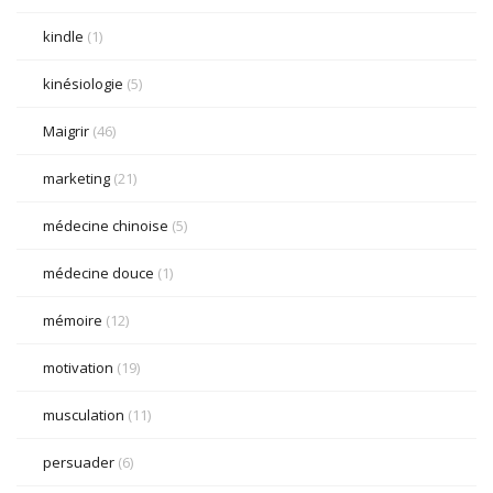
kindle
(1)
kinésiologie
(5)
Maigrir
(46)
marketing
(21)
médecine chinoise
(5)
médecine douce
(1)
mémoire
(12)
motivation
(19)
musculation
(11)
persuader
(6)