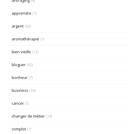
anti-aging
(4)
apprendre
(1)
argent
(92)
aromathérapie
(1)
bien vieillir
(12)
bloguer
(42)
bonheur
(7)
business
(39)
cancer
(5)
changer de métier
(14)
complot
(7)