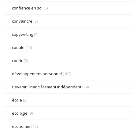
confiance en soi
(5)
convaincre
(5)
copywriting
(4)
couple
(15)
courir
(5)
développement personnel
(103)
Devenir Financièrement Indépendant
(14)
école
(2)
écologie
(9)
économie
(15)