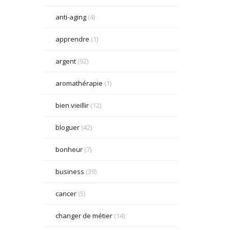
anti-aging
(4)
apprendre
(1)
argent
(92)
aromathérapie
(1)
bien vieillir
(12)
bloguer
(42)
bonheur
(7)
business
(39)
cancer
(5)
changer de métier
(14)