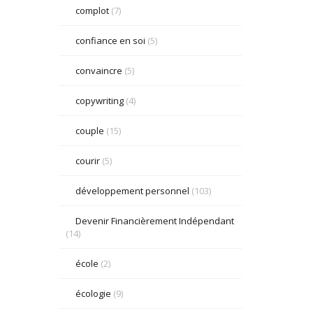
complot
(7)
confiance en soi
(5)
convaincre
(5)
copywriting
(4)
couple
(15)
courir
(5)
développement personnel
(103)
Devenir Financièrement Indépendant
(14)
école
(2)
écologie
(9)