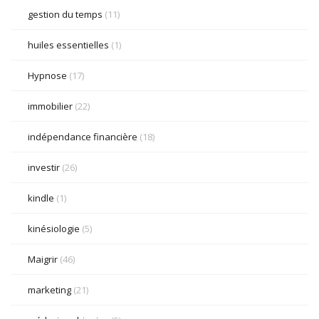
gestion du temps
(11)
huiles essentielles
(1)
Hypnose
(17)
immobilier
(22)
indépendance financière
(18)
investir
(26)
kindle
(1)
kinésiologie
(5)
Maigrir
(46)
marketing
(21)