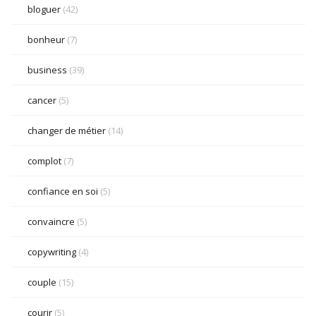
bloguer
(42)
bonheur
(7)
business
(39)
cancer
(5)
changer de métier
(14)
complot
(7)
confiance en soi
(5)
convaincre
(5)
copywriting
(4)
couple
(15)
courir
(5)