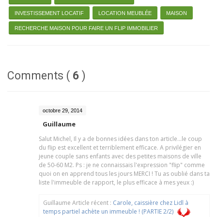
INVESTISSEMENT LOCATIF
LOCATION MEUBLÉE
MAISON
RECHERCHE MAISON POUR FAIRE UN FLIP IMMOBILIER
Comments (
6
)
octobre 29, 2014
Guillaume
Salut Michel, Il y a de bonnes idées dans ton article...le coup
du flip est excellent et terriblement efficace. A privilégier en
jeune couple sans enfants avec des petites maisons de ville
de 50-60 M2. Ps : je ne connaissais l'expression "flip" comme
quoi on en apprend tous les jours MERCI ! Tu as oublié dans ta
liste l'immeuble de rapport, le plus efficace à mes yeux :)
Guillaume Article récent :
Carole, caissière chez Lidl à
temps partiel achète un immeuble ! (PARTIE 2/2)