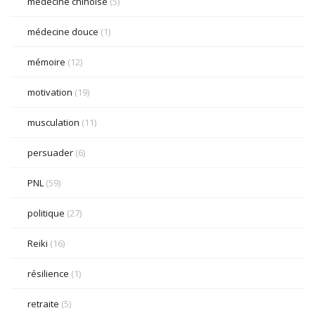
médecine chinoise
(5)
médecine douce
(1)
mémoire
(12)
motivation
(19)
musculation
(11)
persuader
(6)
PNL
(59)
politique
(27)
Reiki
(16)
résilience
(1)
retraite
(5)