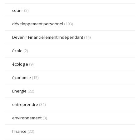
courir
(5)
développement personnel
(103)
Devenir Financièrement Indépendant
(14)
école
(2)
écologie
(9)
économie
(15)
Énergie
(22)
entreprendre
(31)
environnement
(3)
finance
(22)