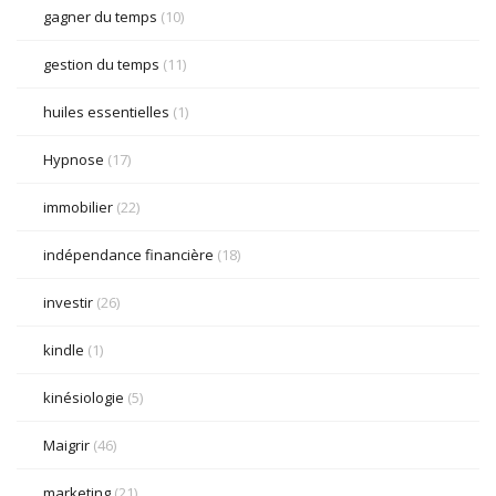
gagner du temps
(10)
gestion du temps
(11)
huiles essentielles
(1)
Hypnose
(17)
immobilier
(22)
indépendance financière
(18)
investir
(26)
kindle
(1)
kinésiologie
(5)
Maigrir
(46)
marketing
(21)