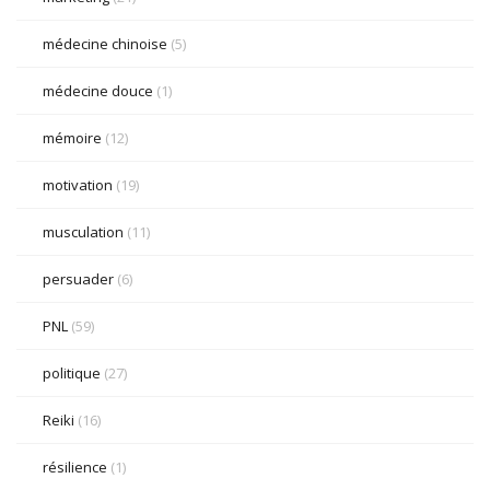
médecine chinoise
(5)
médecine douce
(1)
mémoire
(12)
motivation
(19)
musculation
(11)
persuader
(6)
PNL
(59)
politique
(27)
Reiki
(16)
résilience
(1)