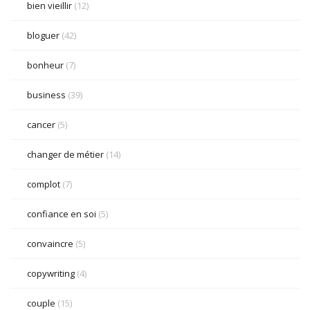
bien vieillir
(12)
bloguer
(42)
bonheur
(7)
business
(39)
cancer
(5)
changer de métier
(14)
complot
(7)
confiance en soi
(5)
convaincre
(5)
copywriting
(4)
couple
(15)