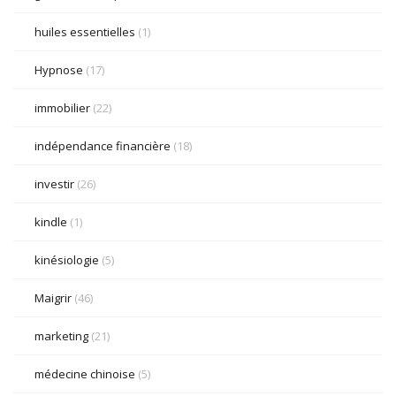
huiles essentielles
(1)
Hypnose
(17)
immobilier
(22)
indépendance financière
(18)
investir
(26)
kindle
(1)
kinésiologie
(5)
Maigrir
(46)
marketing
(21)
médecine chinoise
(5)