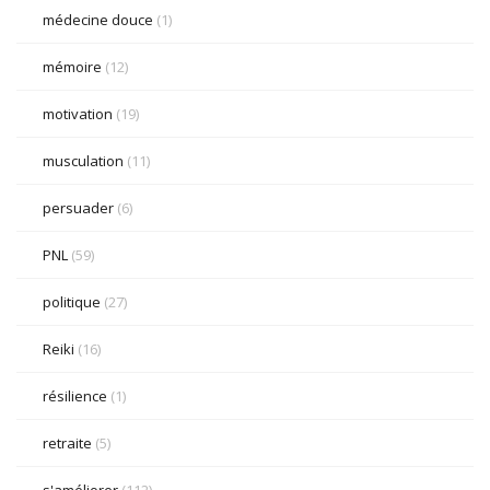
médecine douce
(1)
mémoire
(12)
motivation
(19)
musculation
(11)
persuader
(6)
PNL
(59)
politique
(27)
Reiki
(16)
résilience
(1)
retraite
(5)