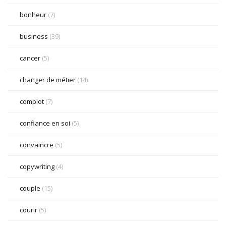
bonheur
(7)
business
(39)
cancer
(5)
changer de métier
(14)
complot
(7)
confiance en soi
(5)
convaincre
(5)
copywriting
(4)
couple
(15)
courir
(5)