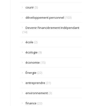
courir
(5)
développement personnel
(103)
Devenir Financièrement Indépendant
(14)
école
(2)
écologie
(9)
économie
(15)
Énergie
(22)
entreprendre
(31)
environnement
(3)
finance
(22)