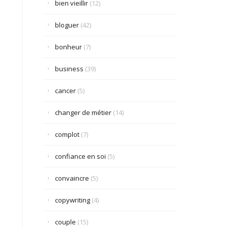
bien vieillir
(12)
bloguer
(42)
bonheur
(7)
business
(39)
cancer
(5)
changer de métier
(14)
complot
(7)
confiance en soi
(5)
convaincre
(5)
copywriting
(4)
couple
(15)