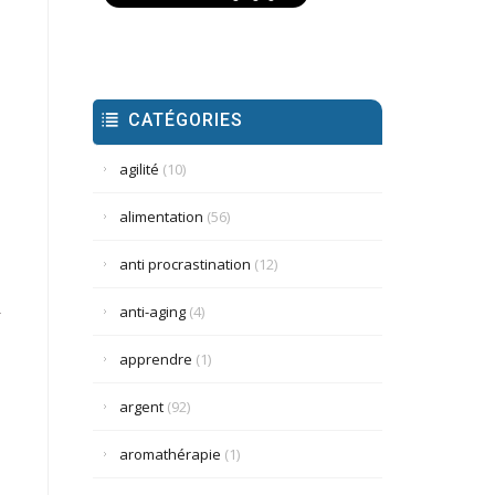
CATÉGORIES
agilité
(10)
alimentation
(56)
anti procrastination
(12)
.
anti-aging
(4)
apprendre
(1)
argent
(92)
aromathérapie
(1)