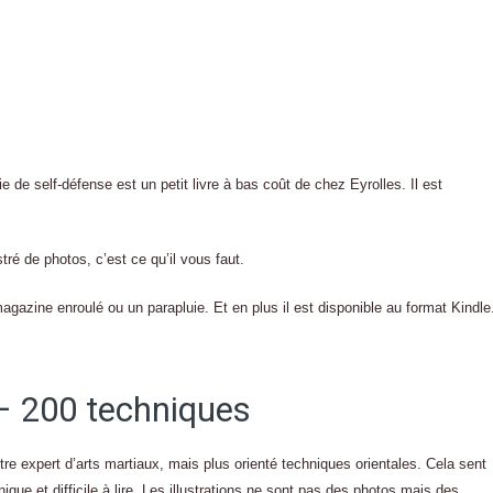
de self-défense est un petit livre à bas coût de chez Eyrolles. Il est
stré de photos, c’est ce qu’il vous faut.
agazine enroulé ou un parapluie. Et en plus il est disponible au format Kindle
 – 200 techniques
utre expert d’arts martiaux, mais plus orienté techniques orientales. Cela sent
que et difficile à lire. Les illustrations ne sont pas des photos mais des