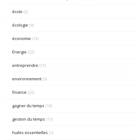
école
(2)
écologie
(9)
économie
(15)
Énergie
(22)
entreprendre
(31)
environnement
(3)
finance
(22)
gagner du temps
(10)
gestion du temps
(11)
huiles essentielles
(1)