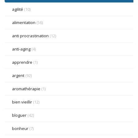
agilité
(10)
alimentation
(56)
anti procrastination
(12)
anti-aging
(4)
apprendre
(1)
argent
(92)
aromathérapie
(1)
bien vieillir
(12)
bloguer
(42)
bonheur
(7)