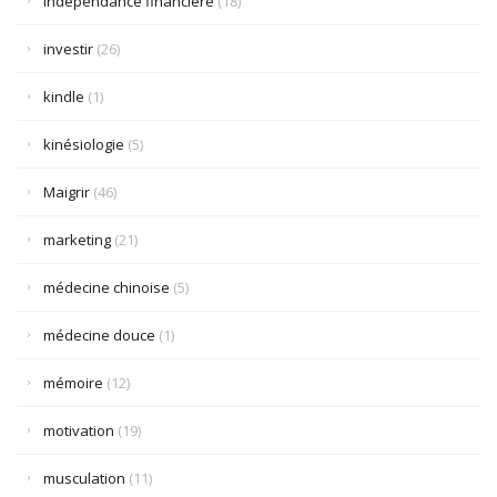
indépendance financière
(18)
investir
(26)
kindle
(1)
kinésiologie
(5)
Maigrir
(46)
marketing
(21)
médecine chinoise
(5)
médecine douce
(1)
mémoire
(12)
motivation
(19)
musculation
(11)