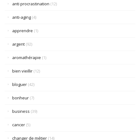
anti procrastination
(12)
anti-aging
(4)
apprendre
(1)
argent
(92)
aromathérapie
(1)
bien vieillir
(12)
bloguer
(42)
bonheur
(7)
business
(39)
cancer
(5)
changer de métier
(14)