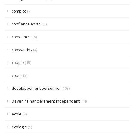
complot
(7)
confiance en soi
(5)
convaincre
(5)
copywriting
(4)
couple
(15)
courir
(5)
développement personnel
(103)
Devenir Financièrement Indépendant
(14)
école
(2)
écologie
(9)