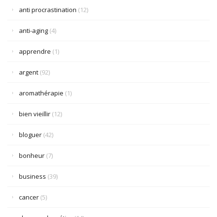
anti procrastination
(12)
anti-aging
(4)
apprendre
(1)
argent
(92)
aromathérapie
(1)
bien vieillir
(12)
bloguer
(42)
bonheur
(7)
business
(39)
cancer
(5)