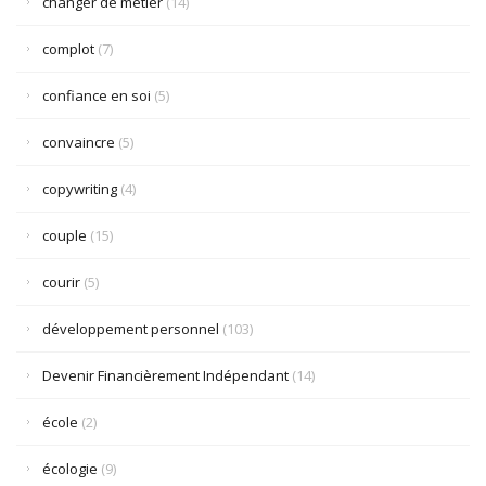
changer de métier
(14)
complot
(7)
confiance en soi
(5)
convaincre
(5)
copywriting
(4)
couple
(15)
courir
(5)
développement personnel
(103)
Devenir Financièrement Indépendant
(14)
école
(2)
écologie
(9)