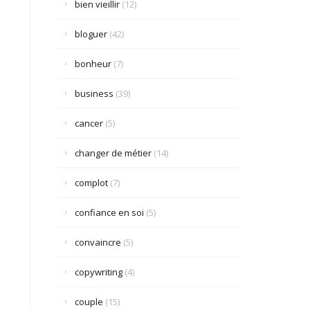
bien vieillir
(12)
bloguer
(42)
bonheur
(7)
business
(39)
cancer
(5)
changer de métier
(14)
complot
(7)
confiance en soi
(5)
convaincre
(5)
copywriting
(4)
couple
(15)