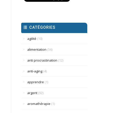
CATÉGORIES
agilité
(10)
alimentation
(56)
anti procrastination
(12)
anti-aging
(4)
apprendre
(1)
argent
(92)
aromathérapie
(1)