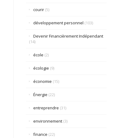
courir
(5)
développement personnel
(103)
Devenir Financièrement Indépendant
(14)
école
(2)
écologie
(9)
économie
(15)
Énergie
(22)
entreprendre
(31)
environnement
(3)
finance
(22)