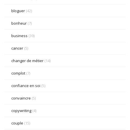
bloguer
(42)
bonheur
(7)
business
(39)
cancer
(5)
changer de métier
(14)
complot
(7)
confiance en soi
(5)
convaincre
(5)
copywriting
(4)
couple
(15)