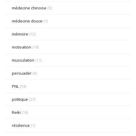
médecine chinoise
(5)
médecine douce
(1)
mémoire
(12)
motivation
(19)
musculation
(11)
persuader
(6)
PNL
(59)
politique
(27)
Reiki
(16)
résilience
(1)