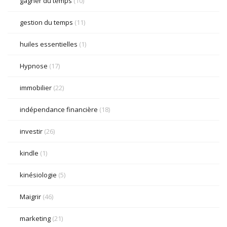
gagner du temps
(10)
gestion du temps
(11)
huiles essentielles
(1)
Hypnose
(17)
immobilier
(22)
indépendance financière
(18)
investir
(26)
kindle
(1)
kinésiologie
(5)
Maigrir
(46)
marketing
(21)