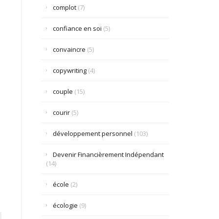
complot
(7)
confiance en soi
(5)
convaincre
(5)
copywriting
(4)
couple
(15)
courir
(5)
développement personnel
(103)
Devenir Financièrement Indépendant
(14)
école
(2)
écologie
(9)