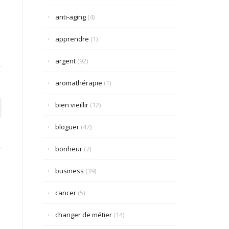
anti-aging
(4)
apprendre
(1)
argent
(92)
.
aromathérapie
(1)
bien vieillir
(12)
bloguer
(42)
bonheur
(7)
business
(39)
cancer
(5)
changer de métier
(14)