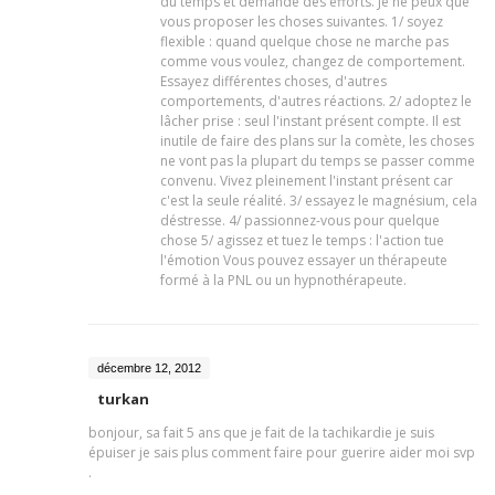
du temps et demande des efforts. Je ne peux que
vous proposer les choses suivantes. 1/ soyez
flexible : quand quelque chose ne marche pas
comme vous voulez, changez de comportement.
Essayez différentes choses, d'autres
comportements, d'autres réactions. 2/ adoptez le
lâcher prise : seul l'instant présent compte. Il est
inutile de faire des plans sur la comète, les choses
ne vont pas la plupart du temps se passer comme
convenu. Vivez pleinement l'instant présent car
c'est la seule réalité. 3/ essayez le magnésium, cela
déstresse. 4/ passionnez-vous pour quelque
chose 5/ agissez et tuez le temps : l'action tue
l'émotion Vous pouvez essayer un thérapeute
formé à la PNL ou un hypnothérapeute.
décembre 12, 2012
turkan
bonjour, sa fait 5 ans que je fait de la tachikardie je suis
épuiser je sais plus comment faire pour guerire aider moi svp
.