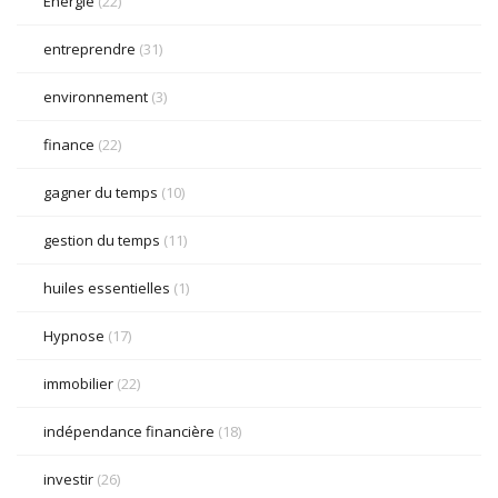
Énergie
(22)
entreprendre
(31)
environnement
(3)
finance
(22)
gagner du temps
(10)
gestion du temps
(11)
huiles essentielles
(1)
Hypnose
(17)
immobilier
(22)
indépendance financière
(18)
investir
(26)