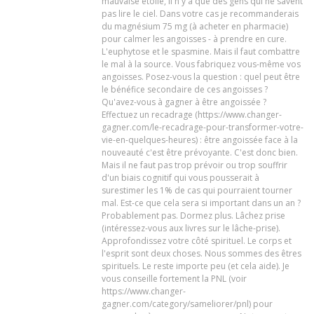
mauvaise étoile, il n'y a que des gens qui ne savent
pas lire le ciel. Dans votre cas je recommanderais
du magnésium 75 mg (à acheter en pharmacie)
pour calmer les angoisses - à prendre en cure.
L'euphytose et le spasmine. Mais il faut combattre
le mal à la source. Vous fabriquez vous-même vos
angoisses. Posez-vous la question : quel peut être
le bénéfice secondaire de ces angoisses ?
Qu'avez-vous à gagner à être angoissée ?
Effectuez un recadrage (https://www.changer-
gagner.com/le-recadrage-pour-transformer-votre-
vie-en-quelques-heures) : être angoissée face à la
nouveauté c'est être prévoyante. C'est donc bien.
Mais il ne faut pas trop prévoir ou trop souffrir
d'un biais cognitif qui vous pousserait à
surestimer les 1% de cas qui pourraient tourner
mal. Est-ce que cela sera si important dans un an ?
Probablement pas. Dormez plus. Lâchez prise
(intéressez-vous aux livres sur le lâche-prise).
Approfondissez votre côté spirituel. Le corps et
l'esprit sont deux choses. Nous sommes des êtres
spirituels. Le reste importe peu (et cela aide). Je
vous conseille fortement la PNL (voir
https://www.changer-
gagner.com/category/sameliorer/pnl) pour