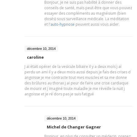
Bonjour, je ne suis pas habilité à donner des
conseils de santé, mais peut-être que vous pouvez
essayer des compléments au magnésium (bien
dosés) sous surveillance médicale. La méditation
et l'
auto-hypnose
peuvent aussi vous aider.
décembre 10, 2014
caroline
J ai était opérer de la vesicule biliaire il y a deux mois j ai
perdu un ami il y a deux mois aussi depuis je fais des crises d
angoisse je me contracte tout mes muscles et sa me donne
des brûlures au thorax j ai peur de faire une crise cardiaque
de mourir et j imaginé toute maladie je me réveille la nuit j
angoisse et je ré dors pas je suis fatigué
décembre 10, 2014
Michel de Changer Gagner
Bonjour, en plus de consulter un médecin, prenez