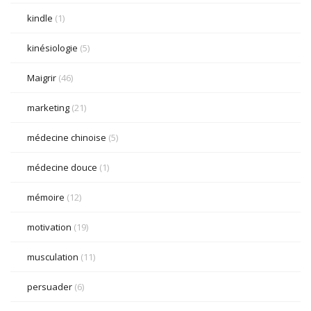
kindle
(1)
kinésiologie
(5)
Maigrir
(46)
marketing
(21)
médecine chinoise
(5)
médecine douce
(1)
mémoire
(12)
motivation
(19)
musculation
(11)
persuader
(6)