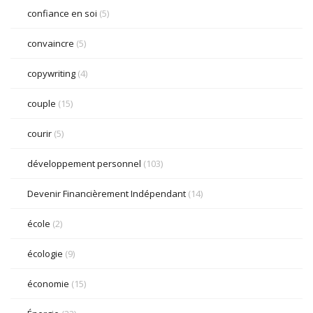
confiance en soi
(5)
convaincre
(5)
copywriting
(4)
couple
(15)
courir
(5)
développement personnel
(103)
Devenir Financièrement Indépendant
(14)
école
(2)
écologie
(9)
économie
(15)