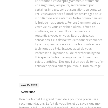
apprendre à vous reprogrammer. Notamment,
vos angoisses, vos peurs, se traduisent par
certaines images, sons et sensations en vous. La
PNL vous apprendra à modifier ces images pour
modifier vos états internes. Notre physiologie est
le fruit de nos pensées. Pensez à un moment de
votre vie où vous étiez bien où vous étiez en
confiance, sans peur. Notez ce que vous
ressentiez, voyez en vous. Reproduisez ces
sensations. Cela devrait vous redonner confiance.
Il y a trop peu de place ici pour les nombreuses
techniques de PNL. Essayez aussi de vous
intéresser à l'hypnose ou de chercher un hypno
thérapeute. Votre message va me donner des
sujets d'articles... Dès que j'ai un peu de temps j'en
écris des spécialement pour vous ! Bon courage
avril 15, 2013
Séverine
Bonjour Michel, Un grand merci déjà pour vos précieuses
recommandations. Le fait de vous lire, et de savoir que mon
histoire a été lu, ma déjà réconforté. En 5 jours j'ai lu pas mal