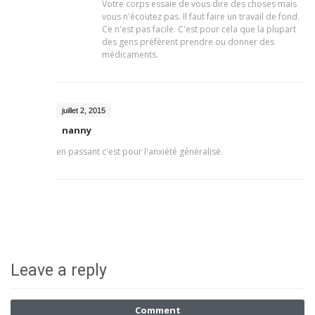
Votre corps essaie de vous dire des choses mais
vous n'écoutez pas. Il faut faire un travail de fond.
Ce n'est pas facile. C'est pour cela que la plupart
des gens préfèrent prendre ou donner des
médicaments.
juillet 2, 2015
nanny
en passant c'est pour l'anxiété généralisé.
Leave a reply
Comment