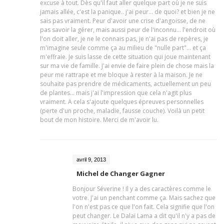
excuse à tout. Dès qu'il faut aller quelque part où je ne suis
jamais allée, c'est la panique.. j'ai peur... de quoi? et bien je ne
sais pas vraiment. Peur d'avoir une crise d'angoisse, de ne
pas savoir la gérer, mais aussi peur de l'inconnu... l'endroit où
l'on doit aller, je ne le connais pas, je n'ai pas de repères, je
m'imagine seule comme ça au milieu de "nulle part"... et ça
m'effraie. Je suis lasse de cette situation qui joue maintenant
sur ma vie de famille. J'ai envie de faire plein de chose mais la
peur me rattrape et me bloque à rester à la maison. Je ne
souhaite pas prendre de médicaments, actuellement un peu
de plantes... mais j'ai l'impression que cela n'agit plus
vraiment. A cela s'ajoute quelques épreuves personnelles
(perte d'un proche, maladie, fausse couche). Voilà un petit
bout de mon histoire. Merci de m'avoir lu.
avril 9, 2013
Michel de Changer Gagner
Bonjour Séverine ! Il y a des caractères comme le
votre. J'ai un penchant comme ça. Mais sachez que
l'on n'est pas ce que l'on fait. Cela signifie que l'on
peut changer. Le Dalaï Lama a dit qu'il n'y a pas de