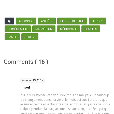
ANGOISSE
ANXIÉTÉ
FLEURS DE BACH
HERBES
HOMÉOPATHIE
MAGNÉSIUM
MÉDICINALE
PLANTES
SANTÉ
STRESS
Comments (
16
)
octobre 13, 2012
noel
oui je suis stressé, car depuis le mois de mai j'ai eu beaucoup
de changement dans ma vie et le mois qui suis j'ai a pris que
je suis enceinte et je dors très mal et moi aussi j'ai le coeur qui
palpite pendant la nuit j'ai connu sa aussi en journée il y a quel
année je me sent trés fatigué la je vais voire un spécialiste des