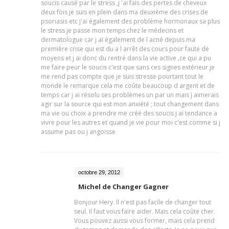
soucis causé par le stress ,j 'ai fais des pertes de cheveux
deux fois je suis en plein dans ma deuxième des crises de
psoriasis etc j'ai également des problème hormonaux sa plus
le stress je passe mon temps chez le médecins et
dermatologue car j ai également de l acné depuis ma
première crise qui est du a l arrêt des cours pour faute de
moyens et j ai donc du rentré dans la vie active ,ce qui a pu
me faire peur le soucis c'est que sans ces signes extérieur je
me rend pas compte que je suis stresse pourtant tout le
monde le remarque cela me coûte beaucoup d argent et de
temps car j ai résolu ses problèmes un par un mais j aimerais
agir sur la source qui est mon anxiété ; tout changement dans
ma vie ou choix a prendre me créé des soucis j ai tendance a
vivre pour les autres et quand je vie pour moi c'est comme si j
assume pas ou j angoisse
octobre 29, 2012
Michel de Changer Gagner
Bonjour Hery. Il n'est pas facile de changer tout
seul. Il faut vous faire aider. Mais cela coûte cher.
Vous pouvez aussi vous former, mais cela prend