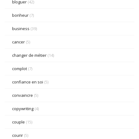
bloguer
(42)
bonheur
(7)
business
(39)
cancer
(5)
changer de métier
(14)
complot
(7)
confiance en soi
(5)
convaincre
(5)
copywriting
(4)
couple
(15)
courir
(5)