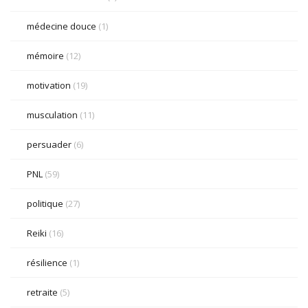
médecine douce
(1)
mémoire
(12)
motivation
(19)
musculation
(11)
persuader
(6)
PNL
(59)
politique
(27)
Reiki
(16)
résilience
(1)
retraite
(5)