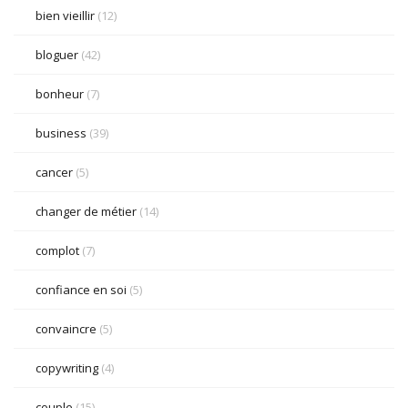
bien vieillir
(12)
bloguer
(42)
bonheur
(7)
business
(39)
cancer
(5)
changer de métier
(14)
complot
(7)
confiance en soi
(5)
convaincre
(5)
copywriting
(4)
couple
(15)