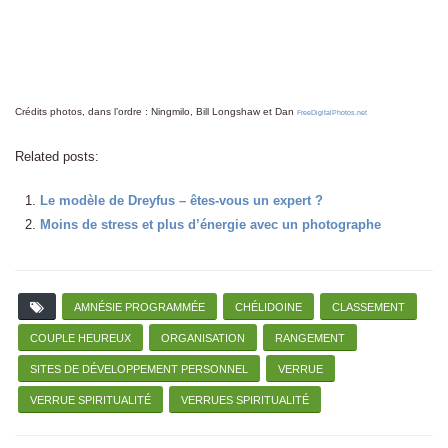
Crédits photos, dans l’ordre : Ningmilo, Bill Longshaw et Dan
FreeDigitalPhotos.net
Related posts:
Le modèle de Dreyfus – êtes-vous un expert ?
Moins de stress et plus d’énergie avec un photographe
AMNÉSIE PROGRAMMÉE
CHÉLIDOINE
CLASSEMENT
COUPLE HEUREUX
ORGANISATION
RANGEMENT
SITES DE DÉVELOPPEMENT PERSONNEL
VERRUE
VERRUE SPIRITUALITÉ
VERRUES SPIRITUALITÉ