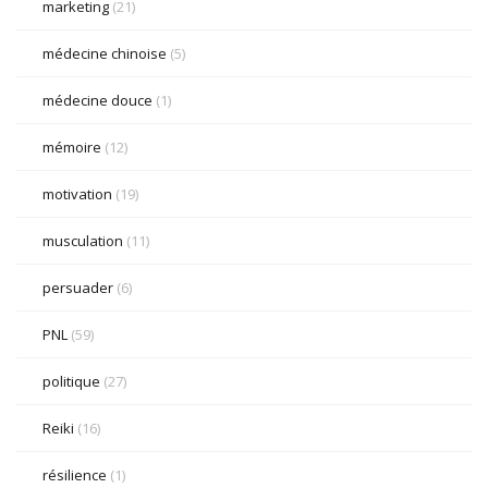
marketing
(21)
médecine chinoise
(5)
médecine douce
(1)
mémoire
(12)
motivation
(19)
musculation
(11)
persuader
(6)
PNL
(59)
politique
(27)
Reiki
(16)
résilience
(1)