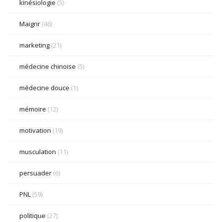
kinésiologie
(5)
Maigrir
(46)
marketing
(21)
médecine chinoise
(5)
médecine douce
(1)
mémoire
(12)
motivation
(19)
musculation
(11)
persuader
(6)
PNL
(59)
politique
(27)