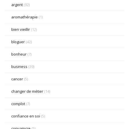
argent
(92)
aromathérapie
(1)
bien vieillir
(12)
bloguer
(42)
bonheur
(7)
business
(39)
cancer
(5)
changer de métier
(14)
complot
(7)
confiance en soi
(5)
convaincre
(5)