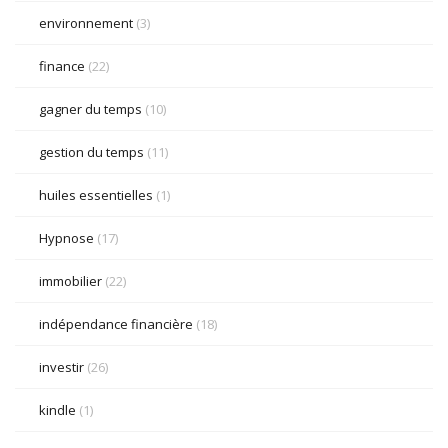
environnement
(3)
finance
(22)
gagner du temps
(10)
gestion du temps
(11)
huiles essentielles
(1)
Hypnose
(17)
immobilier
(22)
indépendance financière
(18)
investir
(26)
kindle
(1)