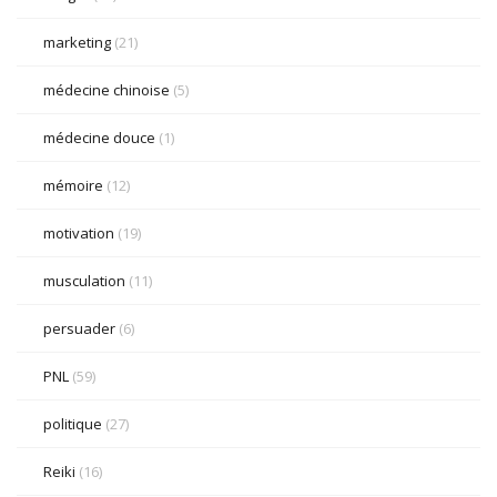
marketing
(21)
médecine chinoise
(5)
médecine douce
(1)
mémoire
(12)
motivation
(19)
musculation
(11)
persuader
(6)
PNL
(59)
politique
(27)
Reiki
(16)