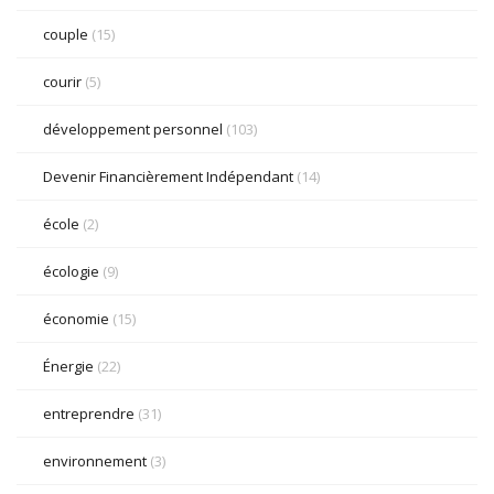
couple
(15)
courir
(5)
développement personnel
(103)
Devenir Financièrement Indépendant
(14)
école
(2)
écologie
(9)
économie
(15)
Énergie
(22)
entreprendre
(31)
environnement
(3)