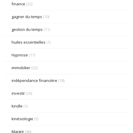
finance
(22)
gagner du temps
(10)
gestion du temps
(11)
huiles essentielles
(1)
Hypnose
(17)
immobilier
(22)
indépendance financière
(18)
investir
(26)
kindle
(1)
kinésiologie
(5)
Maigrir
(46)