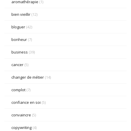
aromathérapie
(1)
bien vieillir
(12)
bloguer
(42)
bonheur
(7)
business
(39)
cancer
(5)
changer de métier
(14)
complot
(7)
confiance en soi
(5)
convaincre
(5)
copywriting
(4)