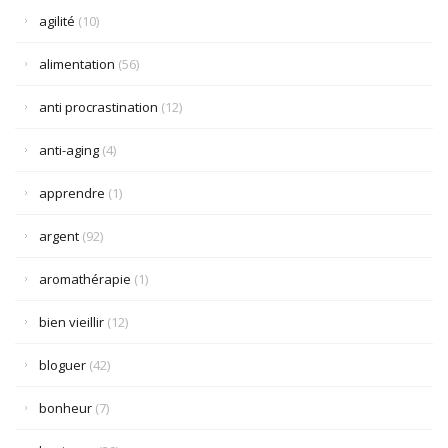
agilité
(10)
alimentation
(56)
anti procrastination
(12)
anti-aging
(4)
apprendre
(1)
argent
(92)
aromathérapie
(1)
bien vieillir
(12)
bloguer
(42)
bonheur
(7)