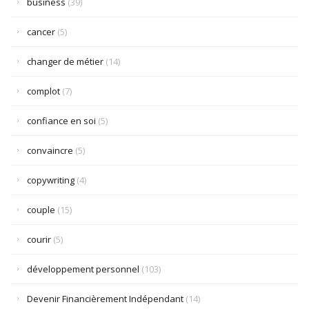
business
(39)
cancer
(5)
changer de métier
(14)
complot
(7)
confiance en soi
(5)
convaincre
(5)
copywriting
(4)
couple
(15)
courir
(5)
développement personnel
(103)
Devenir Financièrement Indépendant
(14)