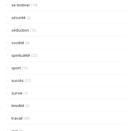
se motiver
(19)
sécurité
(3)
séduction
(15)
société
(6)
spiritualité
(22)
sport
(15)
succès
(27)
survie
(1)
timidité
(2)
travail
(45)
vue
(5)