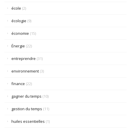
école
(2)
écologie
(9)
économie
(15)
Énergie
(22)
entreprendre
(31)
environnement
(3)
finance
(22)
gagner du temps
(10)
gestion du temps
(11)
huiles essentielles
(1)