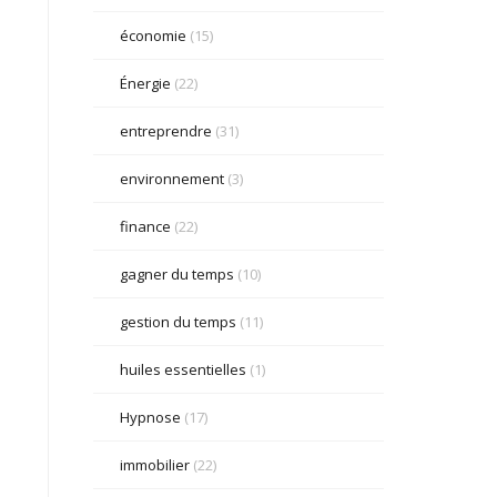
économie
(15)
Énergie
(22)
entreprendre
(31)
environnement
(3)
finance
(22)
gagner du temps
(10)
gestion du temps
(11)
huiles essentielles
(1)
Hypnose
(17)
immobilier
(22)