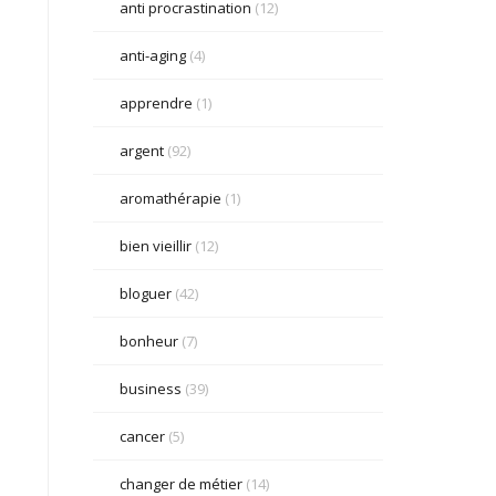
anti procrastination
(12)
anti-aging
(4)
apprendre
(1)
argent
(92)
aromathérapie
(1)
bien vieillir
(12)
bloguer
(42)
bonheur
(7)
business
(39)
cancer
(5)
changer de métier
(14)