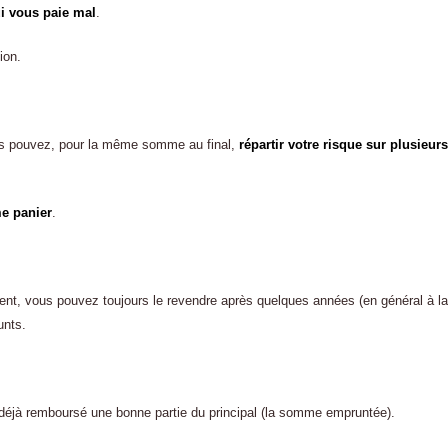
i vous paie mal
.
ion.
us pouvez, pour la même somme au final,
répartir votre risque sur plusieurs
e panier
.
ment, vous pouvez toujours le revendre après quelques années (en général à la
unts.
z déjà remboursé une bonne partie du principal (la somme empruntée).