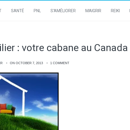
T
SANTÉ
PNL
S’AMÉLIORER
MAIGRIR
REIKI
lier : votre cabane au Canada
ER
ON OCTOBER 7, 2013
1 COMMENT