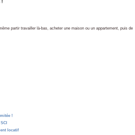
 !
me partir travailler là-bas, acheter une maison ou un appartement, puis de
imitée !
 SCI
nt locatif