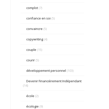
complot
(7)
confiance en soi
(5)
convaincre
(5)
copywriting
(4)
couple
(15)
courir
(5)
développement personnel
(103)
Devenir Financièrement Indépendant
(14)
école
(2)
écologie
(9)