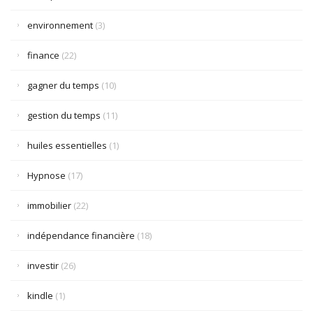
environnement
(3)
finance
(22)
gagner du temps
(10)
gestion du temps
(11)
huiles essentielles
(1)
Hypnose
(17)
immobilier
(22)
indépendance financière
(18)
investir
(26)
kindle
(1)