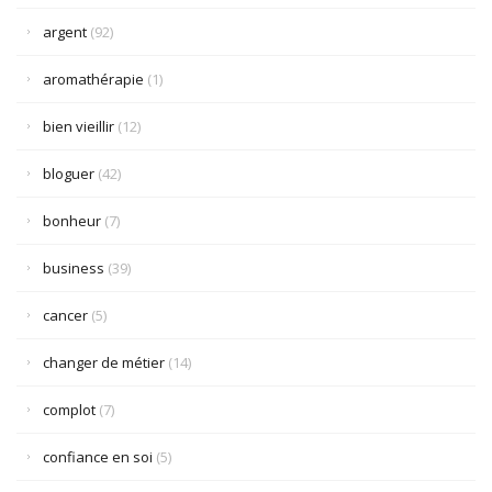
argent
(92)
aromathérapie
(1)
bien vieillir
(12)
bloguer
(42)
bonheur
(7)
business
(39)
cancer
(5)
changer de métier
(14)
complot
(7)
confiance en soi
(5)