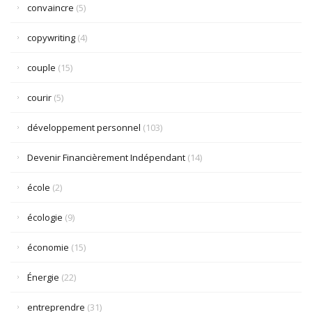
convaincre
(5)
copywriting
(4)
couple
(15)
courir
(5)
développement personnel
(103)
Devenir Financièrement Indépendant
(14)
école
(2)
écologie
(9)
économie
(15)
Énergie
(22)
entreprendre
(31)