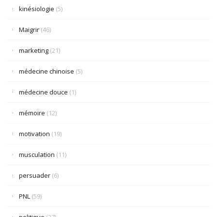
kinésiologie
(5)
Maigrir
(46)
marketing
(21)
médecine chinoise
(5)
médecine douce
(1)
mémoire
(12)
motivation
(19)
musculation
(11)
persuader
(6)
PNL
(59)