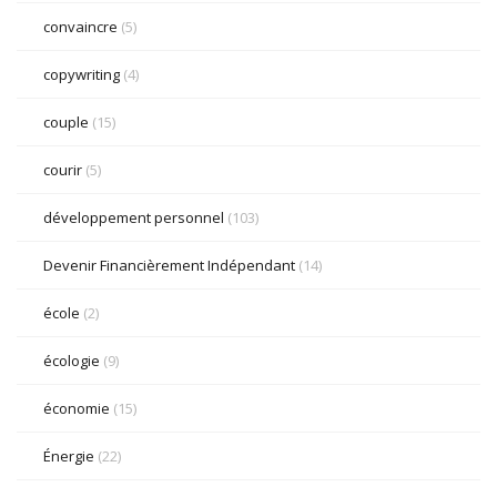
convaincre
(5)
copywriting
(4)
couple
(15)
courir
(5)
développement personnel
(103)
Devenir Financièrement Indépendant
(14)
école
(2)
écologie
(9)
économie
(15)
Énergie
(22)