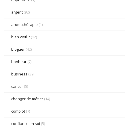
argent
(92)
aromathérapie
(1)
bien vieillir
(12)
bloguer
(42)
bonheur
(7)
business
(39)
cancer
(5)
changer de métier
(14)
complot
(7)
confiance en soi
(5)