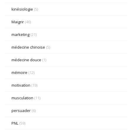
kinésiologie
(5)
Maigrir
(46)
marketing
(21)
médecine chinoise
(5)
médecine douce
(1)
mémoire
(12)
motivation
(19)
musculation
(11)
persuader
(6)
PNL
(59)