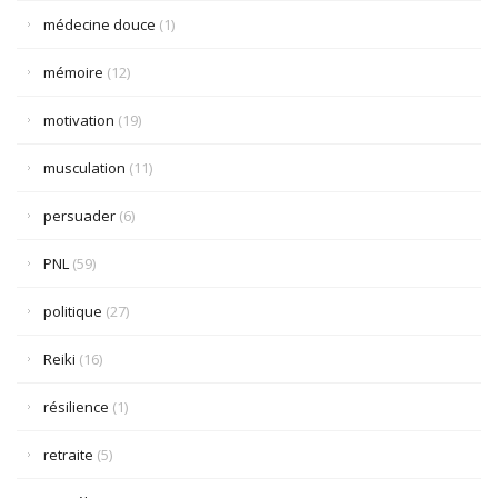
médecine douce
(1)
mémoire
(12)
motivation
(19)
musculation
(11)
persuader
(6)
PNL
(59)
politique
(27)
Reiki
(16)
résilience
(1)
retraite
(5)