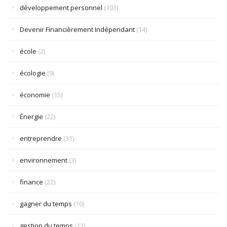
développement personnel
(103)
Devenir Financièrement Indépendant
(14)
école
(2)
écologie
(9)
économie
(15)
Énergie
(22)
entreprendre
(31)
environnement
(3)
finance
(22)
gagner du temps
(10)
gestion du temps
(11)