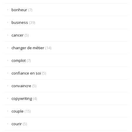
bonheur
(7)
business
(39)
cancer
(5)
changer de métier
(14)
complot
(7)
confiance en soi
(5)
convaincre
(5)
copywriting
(4)
couple
(15)
courir
(5)