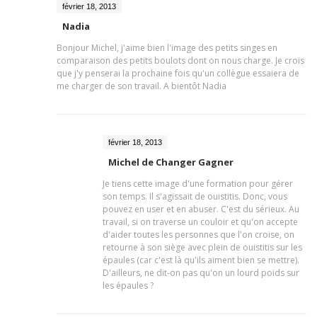
février 18, 2013
Nadia
Bonjour Michel, j'aime bien l'image des petits singes en
comparaison des petits boulots dont on nous charge. Je crois
que j'y penserai la prochaine fois qu'un collègue essaiera de
me charger de son travail. A bientôt Nadia
février 18, 2013
Michel de Changer Gagner
Je tiens cette image d'une formation pour gérer
son temps. Il s'agissait de ouistitis. Donc, vous
pouvez en user et en abuser. C'est du sérieux. Au
travail, si on traverse un couloir et qu'on accepte
d'aider toutes les personnes que l'on croise, on
retourne à son siège avec plein de ouistitis sur les
épaules (car c'est là qu'ils aiment bien se mettre).
D'ailleurs, ne dit-on pas qu'on un lourd poids sur
les épaules ?