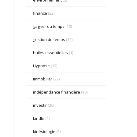
finance
(22)
gagner du temps
(10)
gestion du temps
(11)
huiles essentielles
(1)
Hypnose
(17)
immobilier
(22)
indépendance financière
(18)
investir
(26)
kindle
(1)
kinésiologie
(5)