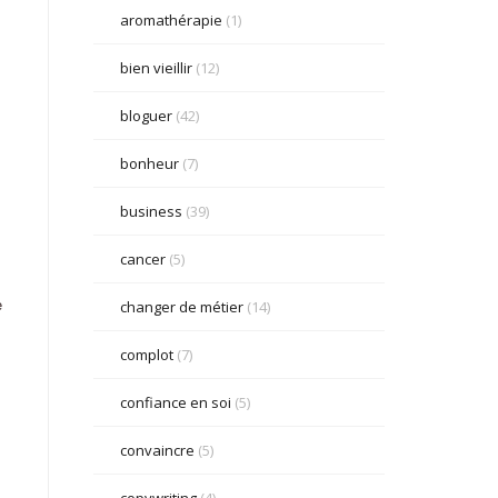
aromathérapie
(1)
bien vieillir
(12)
bloguer
(42)
bonheur
(7)
business
(39)
cancer
(5)
changer de métier
(14)
e
complot
(7)
confiance en soi
(5)
convaincre
(5)
copywriting
(4)