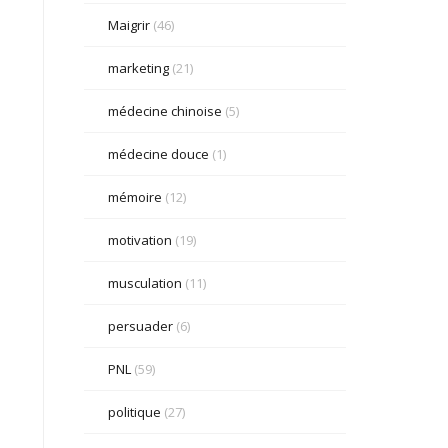
Maigrir
(46)
marketing
(21)
médecine chinoise
(5)
médecine douce
(1)
mémoire
(12)
motivation
(19)
musculation
(11)
persuader
(6)
PNL
(59)
politique
(27)