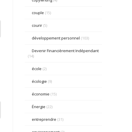
couple
(15)
courir
(5)
développement personnel
(103)
Devenir Financièrement Indépendant
(14)
école
(2)
écologie
(9)
économie
(15)
Énergie
(22)
entreprendre
(31)
environnement
(3)