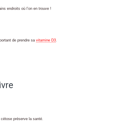
tains endroits où l’on en trouve !
mportant de prendre sa
vitamine D3
.
ivre
n cétose préserve la santé.