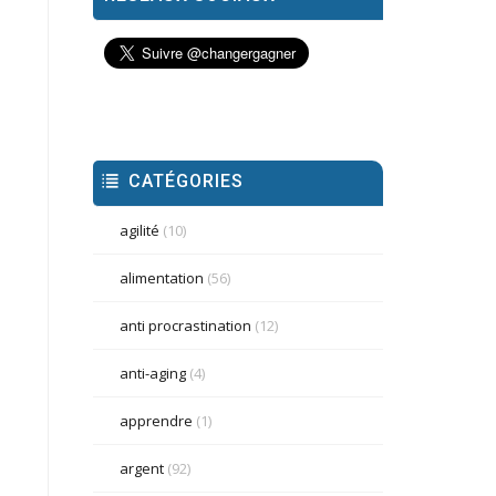
CATÉGORIES
agilité
(10)
alimentation
(56)
anti procrastination
(12)
anti-aging
(4)
apprendre
(1)
argent
(92)