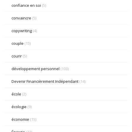
confiance en soi
(5)
convaincre
(5)
copywriting
(4)
couple
(15)
courir
(5)
développement personnel
(103)
Devenir Financièrement Indépendant
(14)
école
(2)
écologie
(9)
économie
(15)