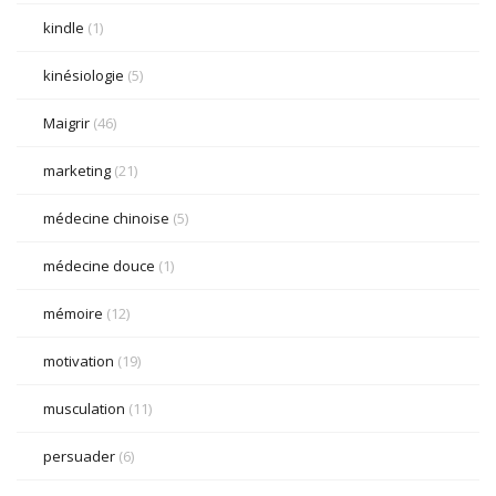
kindle
(1)
kinésiologie
(5)
Maigrir
(46)
marketing
(21)
médecine chinoise
(5)
médecine douce
(1)
mémoire
(12)
motivation
(19)
musculation
(11)
persuader
(6)