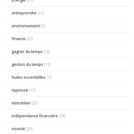
Énergie
(22)
entreprendre
(31)
environnement
(3)
finance
(22)
gagner du temps
(10)
gestion du temps
(11)
huiles essentielles
(1)
Hypnose
(17)
immobilier
(22)
indépendance financière
(18)
investir
(26)