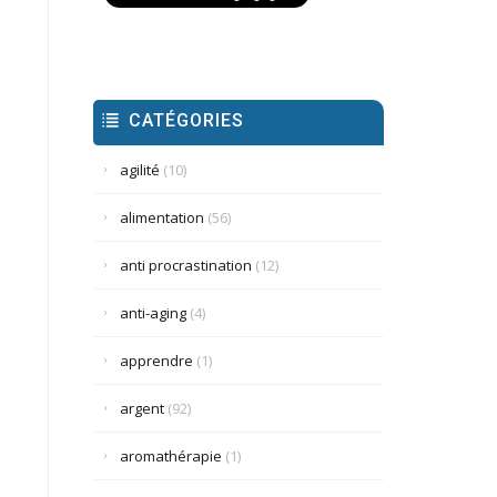
CATÉGORIES
agilité
(10)
alimentation
(56)
anti procrastination
(12)
anti-aging
(4)
apprendre
(1)
argent
(92)
aromathérapie
(1)