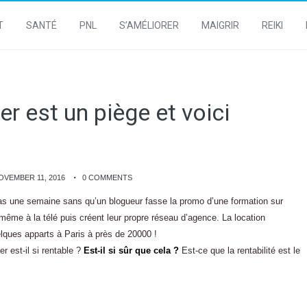
T
SANTÉ
PNL
S’AMÉLIORER
MAIGRIR
REIKI
er est un piège et voici
OVEMBER 11, 2016
0 COMMENTS
 pas une semaine sans qu’un blogueur fasse la promo d’une formation sur
même à la télé puis créent leur propre réseau d’agence. La location
lques apparts à Paris à près de 20000 !
er est-il si rentable ?
Est-il si sûr que cela ?
Est-ce que la rentabilité est le