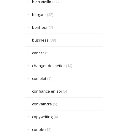
bien vieillir
(12)
bloguer
(42)
bonheur
(7)
business
(39)
cancer
(5)
changer de métier
(14)
complot
(7)
confiance en soi
(5)
convaincre
(5)
copywriting
(4)
couple
(15)