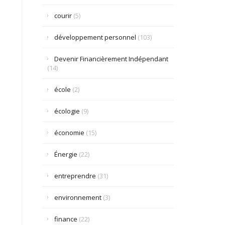
courir
(5)
développement personnel
(103)
Devenir Financièrement Indépendant
(14)
école
(2)
écologie
(9)
économie
(15)
Énergie
(22)
entreprendre
(31)
environnement
(3)
finance
(22)