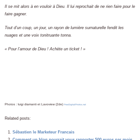
Il se mit alors à en vouloir à Dieu. Il lui reprochait de ne rien faire pour le
faire gagner.
Tout d’un coup, un jour, un rayon de lumière surnaturelle fendit les
nuages et une voix tonitruante tonna.
« Pour l’amour de Dieu ! Achète un ticket ! »
Photos : luigi diamanti et Lavoview (2de)
FreeDigitalPhotos.net
Related posts:
Sébastien le Marketeur Francais
Comment un blog pourrait vous rapporter 500 euros par mois