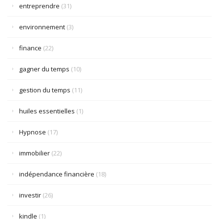
entreprendre
(31)
environnement
(3)
finance
(22)
gagner du temps
(10)
gestion du temps
(11)
huiles essentielles
(1)
Hypnose
(17)
immobilier
(22)
indépendance financière
(18)
investir
(26)
kindle
(1)