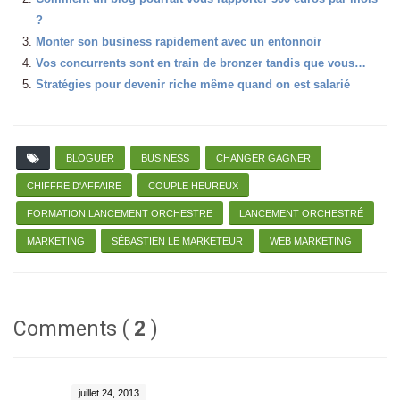
?
Monter son business rapidement avec un entonnoir
Vos concurrents sont en train de bronzer tandis que vous…
Stratégies pour devenir riche même quand on est salarié
BLOGUER
BUSINESS
CHANGER GAGNER
CHIFFRE D'AFFAIRE
COUPLE HEUREUX
FORMATION LANCEMENT ORCHESTRE
LANCEMENT ORCHESTRÉ
MARKETING
SÉBASTIEN LE MARKETEUR
WEB MARKETING
Comments (
2
)
juillet 24, 2013