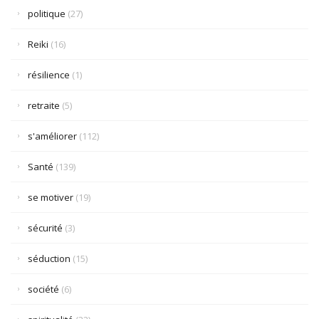
politique
(27)
Reiki
(16)
résilience
(1)
retraite
(5)
s'améliorer
(112)
Santé
(139)
se motiver
(19)
sécurité
(3)
séduction
(15)
société
(6)