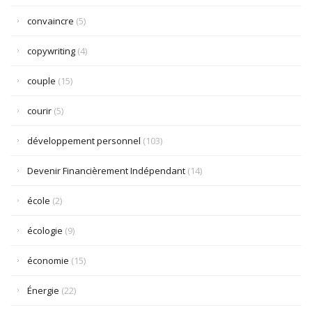
convaincre
(5)
copywriting
(4)
couple
(15)
courir
(5)
développement personnel
(103)
Devenir Financièrement Indépendant
(14)
école
(2)
écologie
(9)
économie
(15)
Énergie
(22)