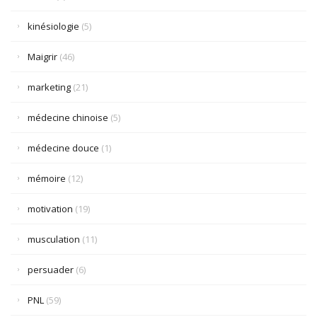
kinésiologie
(5)
Maigrir
(46)
marketing
(21)
médecine chinoise
(5)
médecine douce
(1)
mémoire
(12)
motivation
(19)
musculation
(11)
persuader
(6)
PNL
(59)