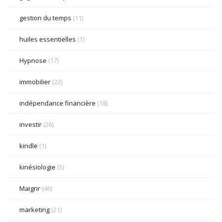
gestion du temps
(11)
huiles essentielles
(1)
Hypnose
(17)
immobilier
(22)
indépendance financière
(18)
investir
(26)
kindle
(1)
kinésiologie
(5)
Maigrir
(46)
marketing
(21)