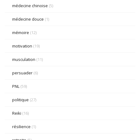
médecine chinoise
(5)
médecine douce
(1)
mémoire
(12)
motivation
(19)
musculation
(11)
persuader
(6)
PNL
(59)
politique
(27)
Reiki
(16)
résilience
(1)