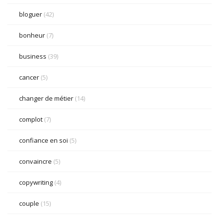
bloguer
(42)
bonheur
(7)
business
(39)
cancer
(5)
changer de métier
(14)
complot
(7)
confiance en soi
(5)
convaincre
(5)
copywriting
(4)
couple
(15)