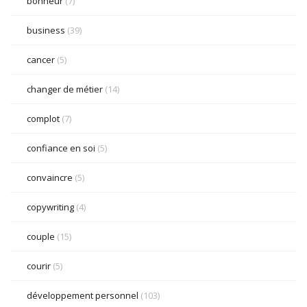
bonheur
(7)
business
(39)
cancer
(5)
changer de métier
(14)
complot
(7)
confiance en soi
(5)
convaincre
(5)
copywriting
(4)
couple
(15)
courir
(5)
développement personnel
(103)