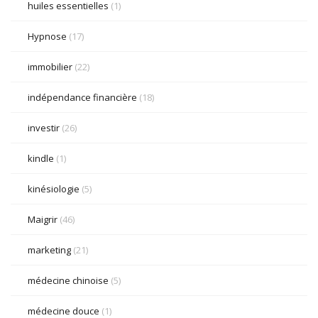
huiles essentielles
(1)
Hypnose
(17)
immobilier
(22)
indépendance financière
(18)
investir
(26)
kindle
(1)
kinésiologie
(5)
Maigrir
(46)
marketing
(21)
médecine chinoise
(5)
médecine douce
(1)