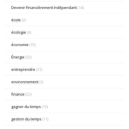
Devenir Financièrement Indépendant
(14)
école
(2)
écologie
(9)
économie
(15)
Énergie
(22)
entreprendre
(31)
environnement
(3)
finance
(22)
gagner du temps
(10)
gestion du temps
(11)