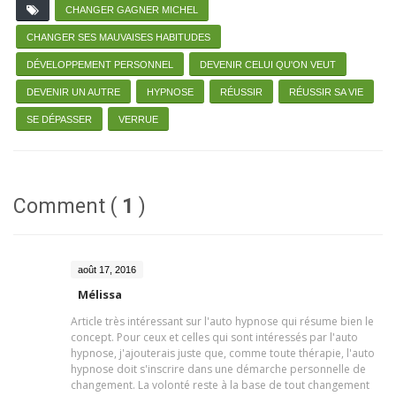
CHANGER GAGNER MICHEL
CHANGER SES MAUVAISES HABITUDES
DÉVELOPPEMENT PERSONNEL
DEVENIR CELUI QU'ON VEUT
DEVENIR UN AUTRE
HYPNOSE
RÉUSSIR
RÉUSSIR SA VIE
SE DÉPASSER
VERRUE
Comment (
1
)
août 17, 2016
Mélissa
Article très intéressant sur l'auto hypnose qui résume bien le
concept. Pour ceux et celles qui sont intéressés par l'auto
hypnose, j'ajouterais juste que, comme toute thérapie, l'auto
hypnose doit s'inscrire dans une démarche personnelle de
changement. La volonté reste à la base de tout changement