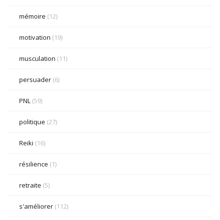
mémoire
(12)
motivation
(19)
musculation
(11)
persuader
(6)
PNL
(59)
politique
(27)
Reiki
(16)
résilience
(1)
retraite
(5)
s'améliorer
(112)