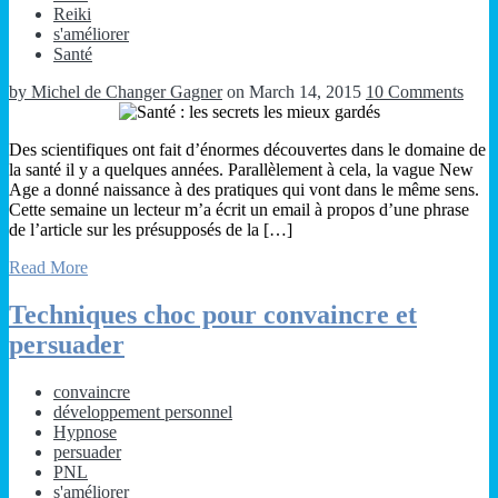
Reiki
s'améliorer
Santé
by Michel de Changer Gagner
on March 14, 2015
10 Comments
Des scientifiques ont fait d’énormes découvertes dans le domaine de
la santé il y a quelques années. Parallèlement à cela, la vague New
Age a donné naissance à des pratiques qui vont dans le même sens.
Cette semaine un lecteur m’a écrit un email à propos d’une phrase
de l’article sur les présupposés de la […]
Read More
Techniques choc pour convaincre et
persuader
convaincre
développement personnel
Hypnose
persuader
PNL
s'améliorer