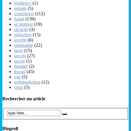
résilience
(1)
retraite
(5)
s'améliorer
(112)
Santé
(139)
se motiver
(19)
sécurité
(3)
séduction
(15)
société
(6)
spiritualité
(22)
sport
(15)
succès
(27)
survie
(1)
timidité
(2)
travail
(45)
vue
(5)
webmarketing
(12)
yeux
(5)
Rechercher un article
Blogroll