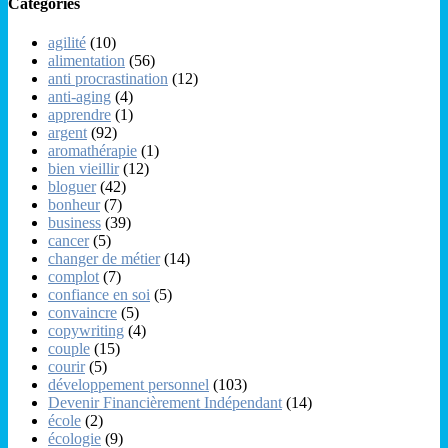
Catégories
agilité
(10)
alimentation
(56)
anti procrastination
(12)
anti-aging
(4)
apprendre
(1)
argent
(92)
aromathérapie
(1)
bien vieillir
(12)
bloguer
(42)
bonheur
(7)
business
(39)
cancer
(5)
changer de métier
(14)
complot
(7)
confiance en soi
(5)
convaincre
(5)
copywriting
(4)
couple
(15)
courir
(5)
développement personnel
(103)
Devenir Financièrement Indépendant
(14)
école
(2)
écologie
(9)