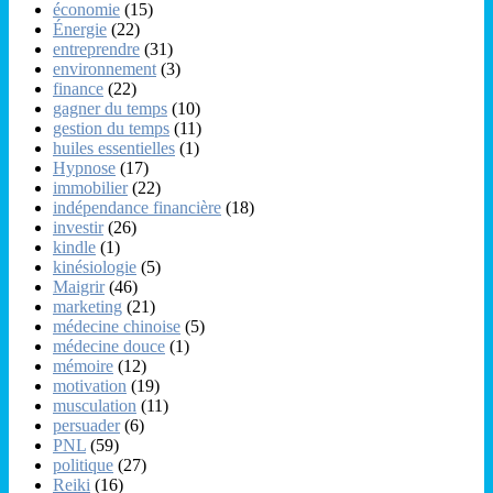
économie
(15)
Énergie
(22)
entreprendre
(31)
environnement
(3)
finance
(22)
gagner du temps
(10)
gestion du temps
(11)
huiles essentielles
(1)
Hypnose
(17)
immobilier
(22)
indépendance financière
(18)
investir
(26)
kindle
(1)
kinésiologie
(5)
Maigrir
(46)
marketing
(21)
médecine chinoise
(5)
médecine douce
(1)
mémoire
(12)
motivation
(19)
musculation
(11)
persuader
(6)
PNL
(59)
politique
(27)
Reiki
(16)