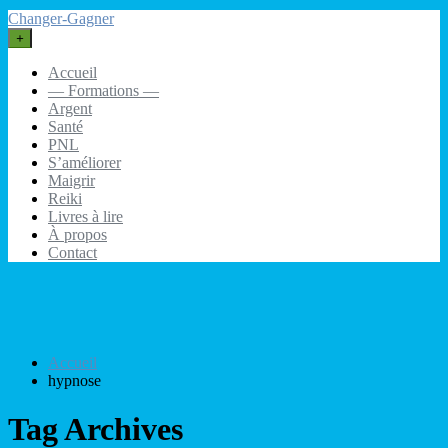
Changer-Gagner
+
Accueil
— Formations —
Argent
Santé
PNL
S’améliorer
Maigrir
Reiki
Livres à lire
À propos
Contact
Accueil
hypnose
Tag Archives