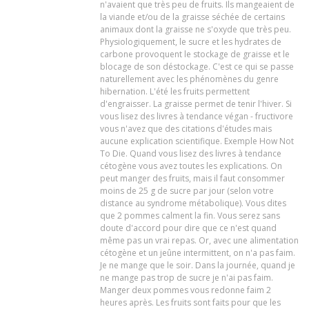
n'avaient que très peu de fruits. Ils mangeaient de
la viande et/ou de la graisse séchée de certains
animaux dont la graisse ne s'oxyde que très peu.
Physiologiquement, le sucre et les hydrates de
carbone provoquent le stockage de graisse et le
blocage de son déstockage. C'est ce qui se passe
naturellement avec les phénomènes du genre
hibernation. L'été les fruits permettent
d'engraisser. La graisse permet de tenir l'hiver. Si
vous lisez des livres à tendance végan - fructivore
vous n'avez que des citations d'études mais
aucune explication scientifique. Exemple How Not
To Die. Quand vous lisez des livres à tendance
cétogène vous avez toutes les explications. On
peut manger des fruits, mais il faut consommer
moins de 25 g de sucre par jour (selon votre
distance au syndrome métabolique). Vous dites
que 2 pommes calment la fin. Vous serez sans
doute d'accord pour dire que ce n'est quand
même pas un vrai repas. Or, avec une alimentation
cétogène et un jeûne intermittent, on n'a pas faim.
Je ne mange que le soir. Dans la journée, quand je
ne mange pas trop de sucre je n'ai pas faim.
Manger deux pommes vous redonne faim 2
heures après. Les fruits sont faits pour que les