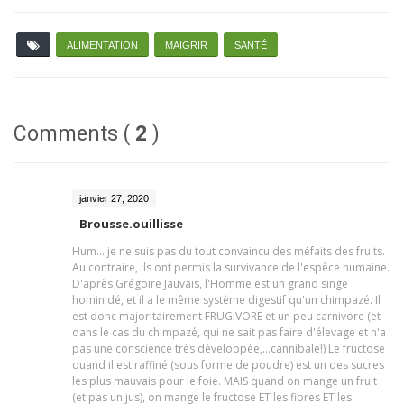
ALIMENTATION
MAIGRIR
SANTÉ
Comments (
2
)
janvier 27, 2020
Brousse.ouillisse
Hum....je ne suis pas du tout convaincu des méfaits des fruits.
Au contraire, ils ont permis la survivance de l'espèce humaine.
D'après Grégoire Jauvais, l'Homme est un grand singe
hominidé, et il a le même système digestif qu'un chimpazé. Il
est donc majoritairement FRUGIVORE et un peu carnivore (et
dans le cas du chimpazé, qui ne sait pas faire d'élevage et n'a
pas une conscience très développée,...cannibale!) Le fructose
quand il est raffiné (sous forme de poudre) est un des sucres
les plus mauvais pour le foie. MAIS quand on mange un fruit
(et pas un jus), on mange le fructose ET les fibres ET les