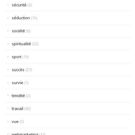
sécurité
(3)
séduction
(15)
société
(6)
spiritualité
(22)
sport
(15)
succès
(27)
survie
(1)
timidité
(2)
travail
(45)
vue
(5)
webmarketing
(12)