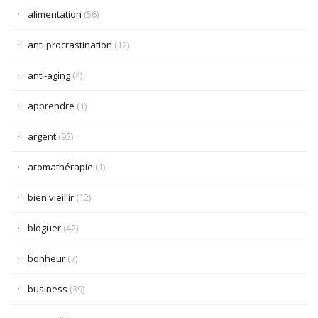
alimentation
(56)
anti procrastination
(12)
anti-aging
(4)
apprendre
(1)
argent
(92)
aromathérapie
(1)
bien vieillir
(12)
bloguer
(42)
bonheur
(7)
business
(39)