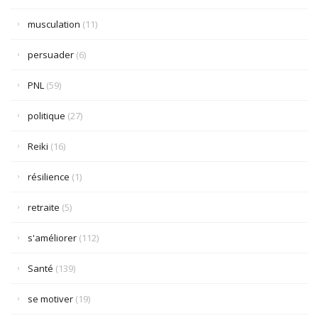
musculation
(11)
persuader
(6)
PNL
(59)
politique
(27)
Reiki
(16)
résilience
(1)
retraite
(5)
s'améliorer
(112)
Santé
(139)
se motiver
(19)