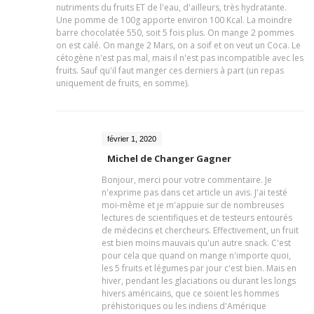
nutriments du fruits ET de l'eau, d'ailleurs, très hydratante.
Une pomme de 100g apporte environ 100 Kcal. La moindre
barre chocolatée 550, soit 5 fois plus. On mange 2 pommes
on est calé. On mange 2 Mars, on a soif et on veut un Coca. Le
cétogène n'est pas mal, mais il n'est pas incompatible avec les
fruits. Sauf qu'il faut manger ces derniers à part (un repas
uniquement de fruits, en somme).
février 1, 2020
Michel de Changer Gagner
Bonjour, merci pour votre commentaire. Je
n'exprime pas dans cet article un avis. J'ai testé
moi-même et je m'appuie sur de nombreuses
lectures de scientifiques et de testeurs entourés
de médecins et chercheurs. Effectivement, un fruit
est bien moins mauvais qu'un autre snack. C'est
pour cela que quand on mange n'importe quoi,
les 5 fruits et légumes par jour c'est bien. Mais en
hiver, pendant les glaciations ou durant les longs
hivers américains, que ce soient les hommes
préhistoriques ou les indiens d'Amérique