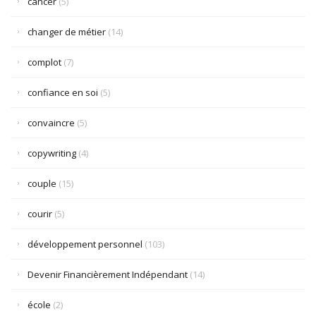
cancer
(5)
changer de métier
(14)
complot
(7)
confiance en soi
(5)
convaincre
(5)
copywriting
(4)
couple
(15)
courir
(5)
développement personnel
(103)
Devenir Financièrement Indépendant
(14)
école
(2)