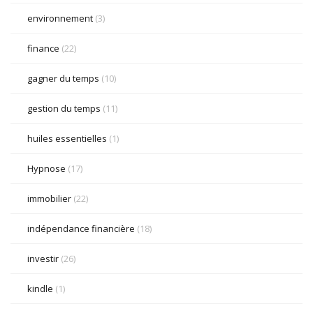
environnement
(3)
finance
(22)
gagner du temps
(10)
gestion du temps
(11)
huiles essentielles
(1)
Hypnose
(17)
immobilier
(22)
indépendance financière
(18)
investir
(26)
kindle
(1)