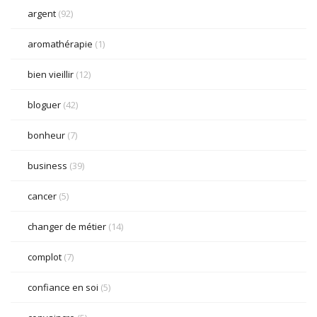
argent
(92)
aromathérapie
(1)
bien vieillir
(12)
bloguer
(42)
bonheur
(7)
business
(39)
cancer
(5)
changer de métier
(14)
complot
(7)
confiance en soi
(5)