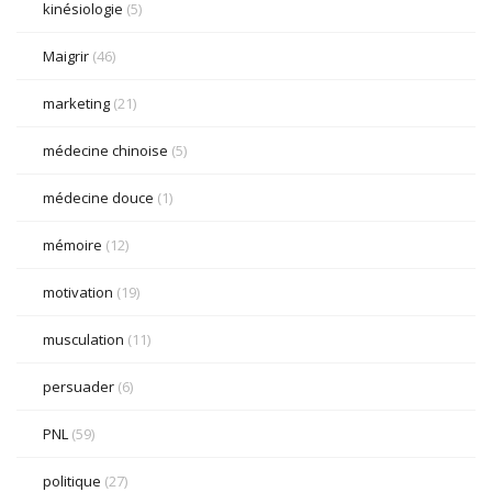
kinésiologie
(5)
Maigrir
(46)
marketing
(21)
médecine chinoise
(5)
médecine douce
(1)
mémoire
(12)
motivation
(19)
musculation
(11)
persuader
(6)
PNL
(59)
politique
(27)