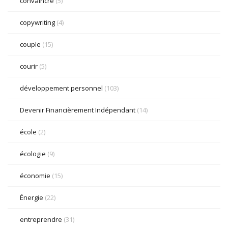
convaincre
(5)
copywriting
(4)
couple
(15)
courir
(5)
développement personnel
(103)
Devenir Financièrement Indépendant
(14)
école
(2)
écologie
(9)
économie
(15)
Énergie
(22)
entreprendre
(31)