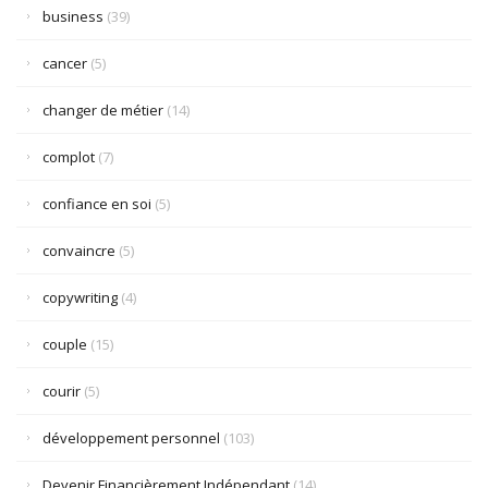
business
(39)
cancer
(5)
changer de métier
(14)
complot
(7)
confiance en soi
(5)
convaincre
(5)
copywriting
(4)
couple
(15)
courir
(5)
développement personnel
(103)
Devenir Financièrement Indépendant
(14)