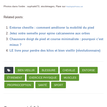
Photos dans l’ordre : suphakit73, stockimages, Flare sur
FreeDigitalPhotos.net
Related posts:
Entorse cheville : comment améliorer la mobilité du pied
Jetez votre semelle pour epine calcaneenne aux orties
Chaussure doigt de pied et course minimaliste : pourquoi c’est
mieux ?
LE livre pour perdre des kilos et bien vieillir (révolutionnaire)
BIEN VIEILLIR
BLESSURE
CHEVILLE
ENTORSE
ÉTIREMENT
EXERCICE PHYSIQUE
MUSCLES
PROPRIOCEPTION
SANTÉ
SPORT