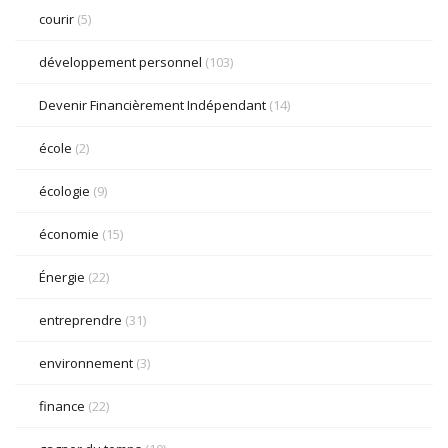
courir
(5)
développement personnel
(103)
Devenir Financièrement Indépendant
(14)
école
(2)
écologie
(9)
économie
(15)
Énergie
(22)
entreprendre
(31)
environnement
(3)
finance
(22)