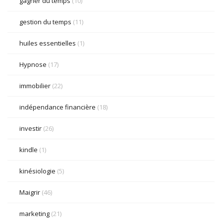
gagner du temps
(10)
gestion du temps
(11)
huiles essentielles
(1)
Hypnose
(17)
immobilier
(22)
indépendance financière
(18)
investir
(26)
kindle
(1)
kinésiologie
(5)
Maigrir
(46)
marketing
(21)