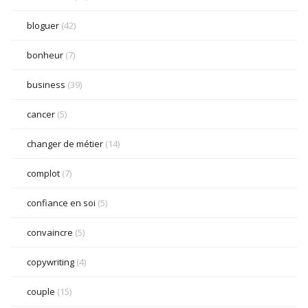
bloguer
(42)
bonheur
(7)
business
(39)
cancer
(5)
changer de métier
(14)
complot
(7)
confiance en soi
(5)
convaincre
(5)
copywriting
(4)
couple
(15)