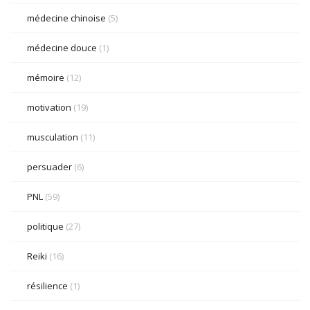
médecine chinoise
(5)
médecine douce
(1)
mémoire
(12)
motivation
(19)
musculation
(11)
persuader
(6)
PNL
(59)
politique
(27)
Reiki
(16)
résilience
(1)