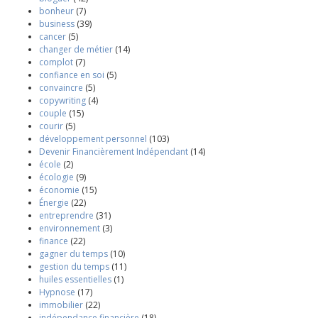
bonheur
(7)
business
(39)
cancer
(5)
changer de métier
(14)
complot
(7)
confiance en soi
(5)
convaincre
(5)
copywriting
(4)
couple
(15)
courir
(5)
développement personnel
(103)
Devenir Financièrement Indépendant
(14)
école
(2)
écologie
(9)
économie
(15)
Énergie
(22)
entreprendre
(31)
environnement
(3)
finance
(22)
gagner du temps
(10)
gestion du temps
(11)
huiles essentielles
(1)
Hypnose
(17)
immobilier
(22)
indépendance financière
(18)