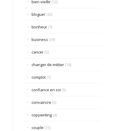
bien vieillir
(12)
bloguer
(42)
bonheur
(7)
business
(39)
cancer
(5)
changer de métier
(14)
complot
(7)
confiance en soi
(5)
convaincre
(5)
copywriting
(4)
couple
(15)