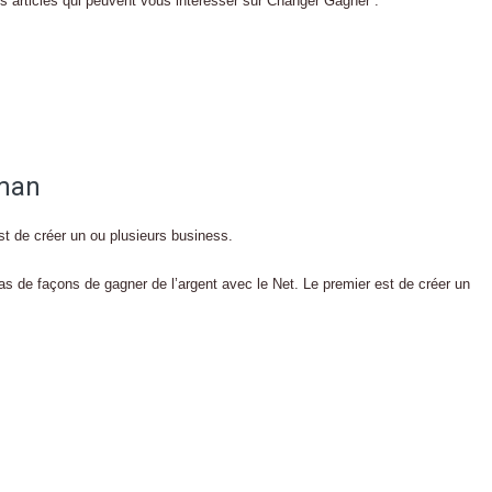
es articles qui peuvent vous intéresser sur Changer Gagner :
man
t de créer un ou plusieurs business.
s tas de façons de gagner de l’argent avec le Net. Le premier est de créer un