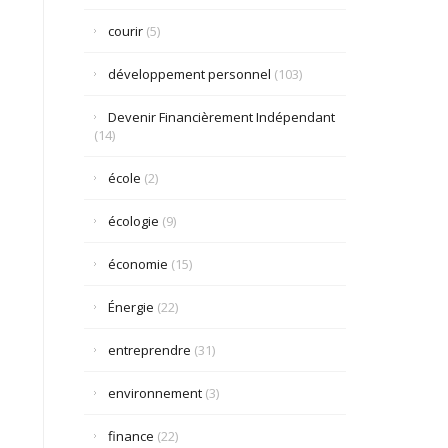
courir
(5)
développement personnel
(103)
Devenir Financièrement Indépendant
(14)
école
(2)
écologie
(9)
économie
(15)
Énergie
(22)
entreprendre
(31)
environnement
(3)
finance
(22)