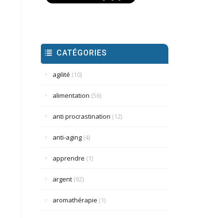
CATÉGORIES
agilité
(10)
alimentation
(56)
anti procrastination
(12)
anti-aging
(4)
apprendre
(1)
argent
(92)
aromathérapie
(1)