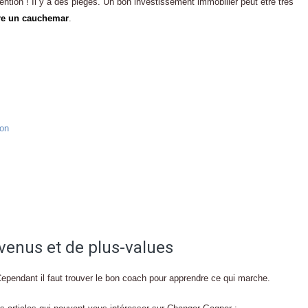
tention ! Il y a des pièges. Un bon investissement immobilier peut être très
tre un cauchemar
.
ton
enus et de plus-values
Cependant il faut trouver le bon coach pour apprendre ce qui marche.