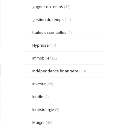
gagner du temps
(10)
gestion du temps
(11)
huiles essentielles
(1)
Hypnose
(17)
immobilier
(22)
indépendance financière
(18)
el datetime=""> <em> <i> <q cite=""> <strike> <strong>
investir
(26)
kindle
(1)
kinésiologie
(5)
Maigrir
(46)