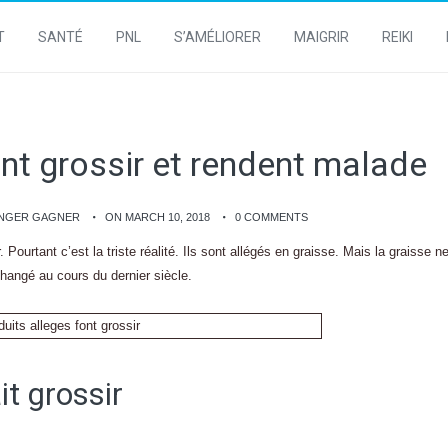
T
SANTÉ
PNL
S’AMÉLIORER
MAIGRIR
REIKI
ont grossir et rendent malade
ANGER GAGNER
ON MARCH 10, 2018
0 COMMENTS
. Pourtant c’est la triste réalité. Ils sont allégés en graisse. Mais la graisse n
a changé au cours du dernier siècle.
it grossir