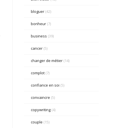
bloguer
(42)
bonheur
(7)
.
business
(39)
cancer
(5)
changer de métier
(14)
complot
(7)
confiance en soi
(5)
convaincre
(5)
copywriting
(4)
couple
(15)