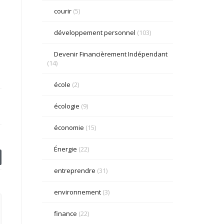
courir
(5)
développement personnel
(103)
Devenir Financièrement Indépendant
(14)
école
(2)
écologie
(9)
économie
(15)
Énergie
(22)
entreprendre
(31)
environnement
(3)
finance
(22)