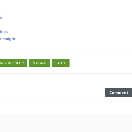
é
illes
r maigrir
ONS PAR CŒUR
MAIGRIR
SANTÉ
Comment