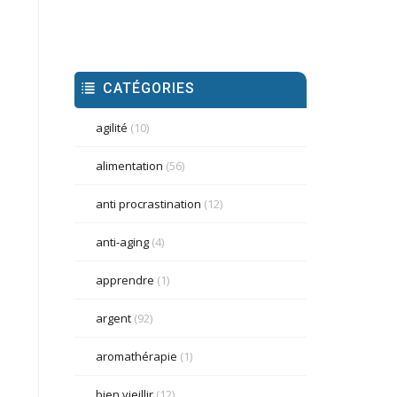
CATÉGORIES
agilité
(10)
alimentation
(56)
anti procrastination
(12)
anti-aging
(4)
apprendre
(1)
argent
(92)
aromathérapie
(1)
bien vieillir
(12)